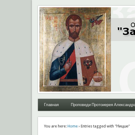
Moral.Ru
Общественный Комитет "За нравственное возрожде
Главная
Проповеди Протоиерея Александр
You are here:
Home
› Entries tagged with "Ницше"