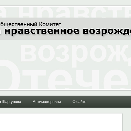
ние Отечества"
а Шаргунова
Антимодернизм
О сайте