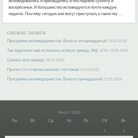
исповедовались и причащались в последнюю субботу и
воскресенье. И большинство исповедуются почти каждую
неделю. Поэтому сегодня они могут приступать к таинству …
СВЕЖИЕ ЗАПИСИ
Программа антимодернистов. Выпуск четырнадцатый
19.05.2026
Так надлежит нам исполнить всякую правду. Мф. 2:15.
19.05.2026
Сказать всю правду
18.05.2026
Протест со стороны великих гностиков
13.05.2026
Программа антимодернистов. Выпуск тринадцатый
12.05.2026
Август 2026
Пн
Вт
Ср
Чт
Пт
Сб
Вс
1
2