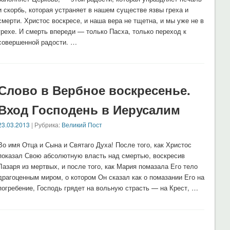
и скорбь, которая устраняет в нашем существе язвы греха и
смерти. Христос воскресе, и наша вера не тщетна, и мы уже не в
грехе. И смерть впереди — только Пасха, только переход к
совершенной радости. …
Слово в Вербное воскресенье.
Вход Господень в Иерусалим
23.03.2013
| Рубрика:
Великий Пост
Во имя Отца и Сына и Святаго Духа! После того, как Христос
показал Свою абсолютную власть над смертью, воскресив
Лазаря из мертвых, и после того, как Мария помазала Его тело
драгоценным миром, о котором Он сказал как о помазании Его на
погребение, Господь грядет на вольную страсть — на Крест, …