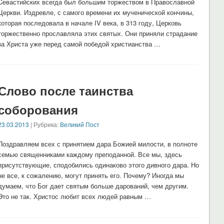
Cевастийских всегда был большим торжеством в Православной
Церкви. Издревле, с самого времени их мученической кончины,
которая последовала в начале IV века, в 313 году, Церковь
торжественно прославляла этих святых. Они приняли страдание
за Христа уже перед самой победой христианства …
Слово после таинства
соборования
23.03.2013
| Рубрика:
Великий Пост
Поздравляем всех с принятием дара Божией милости, в полноте
семью священниками каждому преподанной. Все мы, здесь
присутствующие, сподобились одинаково этого дивного дара. Но
не все, к сожалению, могут принять его. Почему? Иногда мы
думаем, что Бог дает святым больше дарований, чем другим.
Это не так. Христос любит всех людей равным …