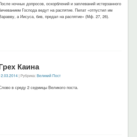
После ночных допросов, оскорблений и заплеваний истерзанного
бичеванием Господа ведут на распятие. Пилат «отпустил им
Варавву, а Иисуса, бив, предал на распятие» (Мф. 27, 26).
Грех Каина
12.03.2014
| Рубрика:
Великий Пост
Слово в среду 2 седмицы Великого поста.