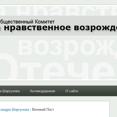
ние Отечества"
а Шаргунова
Антимодернизм
О сайте
сандра Шаргунова
› Великий Пост