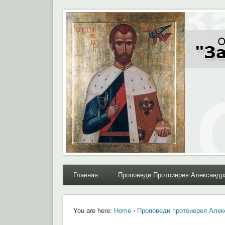
Moral.Ru
Общественный Комитет "За нравственное возрожде
Главная
Проповеди Протоиерея Александр
You are here:
Home
›
Проповеди протоиерея Алек