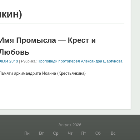
нкин)
Имя Промысла — Крест и
Любовь
08.04.2013
| Рубрика:
Проповеди протоиерея Александра Шаргунова
Памяти архимандрита Иоанна (Крестьянкина)
Август 2026
Пн
Вт
Ср
Чт
Пт
Сб
Вс