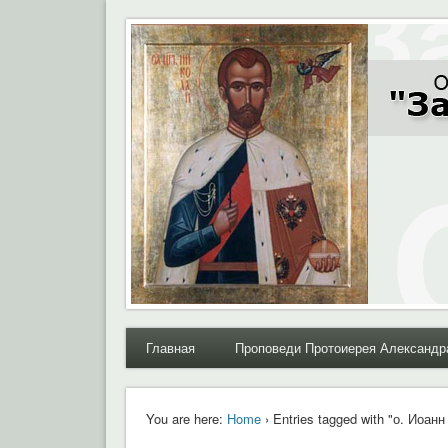
Moral.Ru
Общественный Комитет "За нравственное возрожде
Главная
Проповеди Протоиерея Александр
You are here:
Home
› Entries tagged with "о. Иоанн