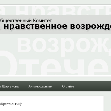
ние Отечества"
а Шаргунова
Антимодернизм
О сайте
 (Крестьянкин)"