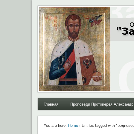
Moral.Ru
Общественный Комитет "За нравственное возрожде
Главная
Проповеди Протоиерея Александр
You are here:
Home
› Entries tagged with "роднове