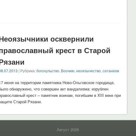
Неоязычники осквернили
православный крест в Старой
Рязани
08.07.2013
| Рубрика:
богохульство
,
Воочию
,
неоязычество
,
сатанизм
17 июня на территории памятника Ново-Ольговское городище,
было обнаружено, что совершен акт вандализма: изрублен
православный крест – памятник воинам, погибшим в XIII веке при
защите Старой Рязани.
Август 2026