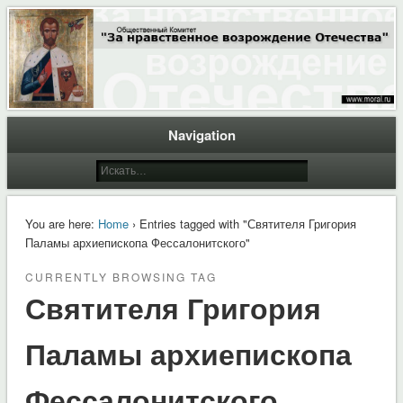
Общественный Комитет "За нравственное возрождение Отечества"
Moral.Ru
Navigation
You are here:
Home
› Entries tagged with "Святителя Григория
Паламы архиепископа Фессалонитского"
CURRENTLY BROWSING TAG
Святителя Григория
Паламы архиепископа
Фессалонитского