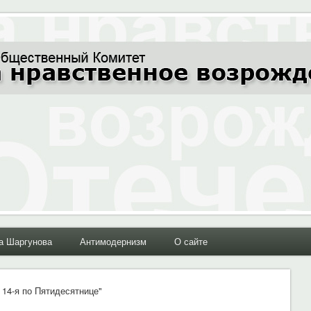
ние Отечества"
а Шаргунова
Антимодернизм
О сайте
а 14-я по Пятидесятнице"