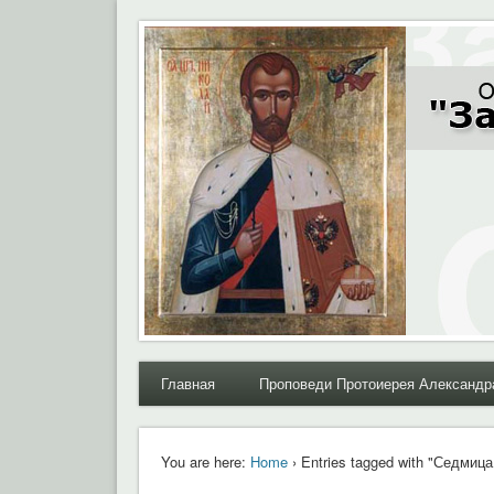
Moral.Ru
Общественный Комитет "За нравственное возрожде
Главная
Проповеди Протоиерея Александр
You are here:
Home
› Entries tagged with "Седмиц