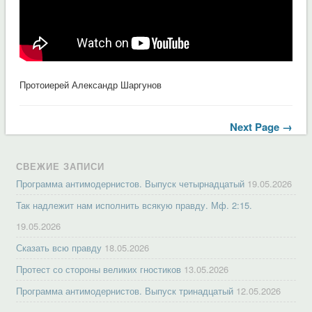
Протоиерей Александр Шаргунов
Next Page →
СВЕЖИЕ ЗАПИСИ
Программа антимодернистов. Выпуск четырнадцатый
19.05.2026
Так надлежит нам исполнить всякую правду. Мф. 2:15.
19.05.2026
Сказать всю правду
18.05.2026
Протест со стороны великих гностиков
13.05.2026
Программа антимодернистов. Выпуск тринадцатый
12.05.2026