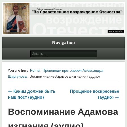
Общественный Комитет "За нравственное возрождение Отечества"
Moral.Ru
Navigation
You are here:
Home
›
Проповеди протоиерея Александра
Шаргунова
› Воспоминание Адамова изгнания (аудио)
← Каким должен быть
Прощеное воскресенье
наш пост (аудио)
(аудио) →
Воспоминание Адамова
изгнания (аудио)