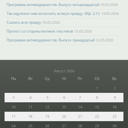
Программа антимодернистов. Выпуск четырнадцатый
19.05.2026
Так надлежит нам исполнить всякую правду. Мф. 2:15.
19.05.2026
Сказать всю правду
18.05.2026
Протест со стороны великих гностиков
13.05.2026
Программа антимодернистов. Выпуск тринадцатый
12.05.2026
Август 2026
Пн
Вт
Ср
Чт
Пт
Сб
Вс
1
2
3
4
5
6
7
8
9
10
11
12
13
14
15
16
17
18
19
20
21
22
23
24
25
26
27
28
29
30