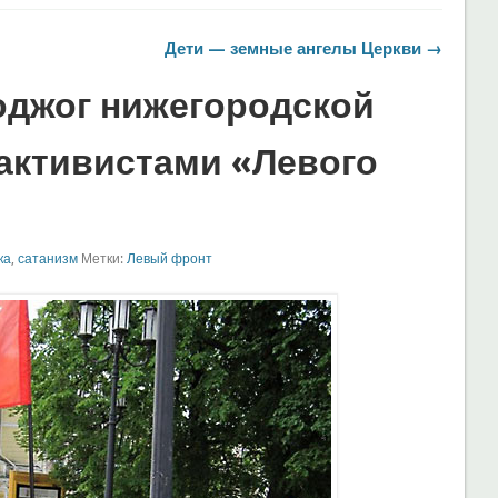
Дети — земные ангелы Церкви →
оджог нижегородской
 активистами «Левого
ка
,
сатанизм
Метки:
Левый фронт