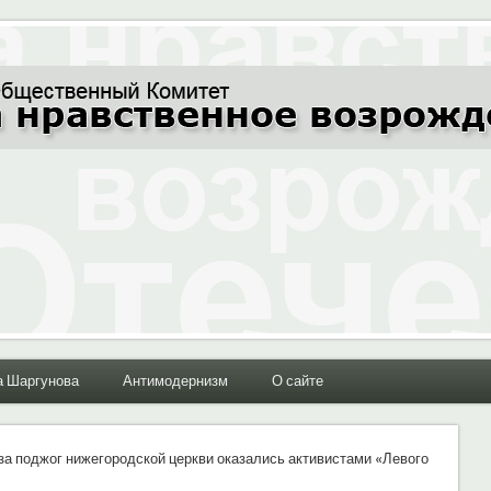
ние Отечества"
а Шаргунова
Антимодернизм
О сайте
за поджог нижегородской церкви оказались активистами «Левого