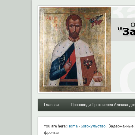
Moral.Ru
Общественный Комитет "За нравственное возрожде
Главная
Проповеди Протоиерея Александр
You are here:
Home
›
богохульство
› Задержанные 
фронта»