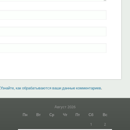
.
Узнайте, как обрабатываются ваши данные комментариев
.
Август 2026
Пн
Вт
Ср
Чт
Пт
Сб
Вс
1
2