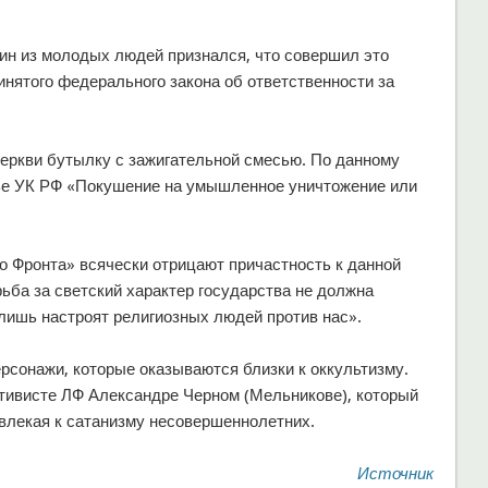
ин из молодых людей признался, что совершил это
инятого федерального закона об ответственности за
еркви бутылку с зажигательной смесью. По данному
тье УК РФ «Покушение на умышленное уничтожение или
о Фронта» всячески отрицают причастность к данной
ьба за светский характер государства не должна
лишь настроят религиозных людей против нас».
рсонажи, которые оказываются близки к оккультизму.
тивисте ЛФ Александре Черном (Мельникове), который
влекая к сатанизму несовершеннолетних.
Источник