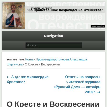
Общественный Комитет "За нравственное возрождение Отечества"
Moral.Ru
Navigation
You are here:
Home
›
Проповеди протоиерея Александра
Шаргунова
› О Кресте и Воскресении
← А где же милосердие
Ответы на вопросы
Христово?
читателей журнала
«Русский Дом» — октябрь
2018 г. →
О Кресте и Воскресении