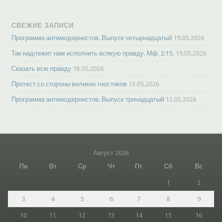
СВЕЖИЕ ЗАПИСИ
Программа антимодернистов. Выпуск четырнадцатый
19.05.2026
Так надлежит нам исполнить всякую правду. Мф. 2:15.
19.05.2026
Сказать всю правду
18.05.2026
Протест со стороны великих гностиков
13.05.2026
Программа антимодернистов. Выпуск тринадцатый
12.05.2026
Август 2026
Пн
Вт
Ср
Чт
Пт
Сб
Вс
1
2
3
4
5
6
7
8
9
10
11
12
13
14
15
16