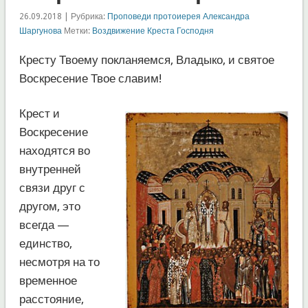
26.09.2018 | Рубрика:
Проповеди протоиерея Александра
Шаргунова
Метки:
Воздвижение Креста Господня
Кресту Твоему покланяемся, Владыко, и святое
Воскресение Твое славим!
Крест и
Воскресение
находятся во
внутренней
связи друг с
другом, это
всегда —
единство,
несмотря на то
временное
расстояние,