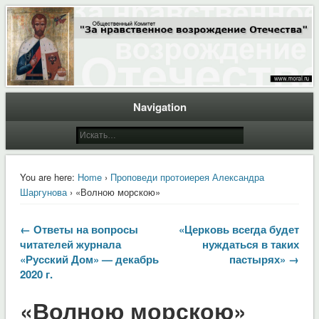
Общественный Комитет "За нравственное возрождение Отечества"
Moral.Ru
Navigation
You are here:
Home
›
Проповеди протоиерея Александра
Шаргунова
› «Волною морскою»
← Ответы на вопросы
«Церковь всегда будет
читателей журнала
нуждаться в таких
«Русский Дом» — декабрь
пастырях» →
2020 г.
«Волною морскою»