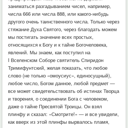
заниматься разгадыванием чисел, например,
числа 666 или числа 888, или какого-нибудь
другого очень таинственного числа. Только через
стяжание Духа Святого, через благодать можем
мы постигать значение всех простых,
относящихся к Богу и к тайне Богочеловека,
явлений. Мы знаем, как поступил на
I Вселенском Соборе святитель Спиридон
Тримифунтский, желая показать, что любое
слово (не только «омоусиус», единосущный),
любое число, Богом данное, любой предмет —
все может свидетельствовать об истинах Творца
и творения, о соединении Бога с человеком,
даже о тайне Пресвятой Троицы. Он взял
плинфу и сказал: «Смотрите!» — и все увидели,
как вверх из этой плинфы вырвалось пламя,