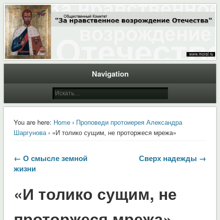
Общественный Комитет "За нравственное возрождение Отечества"
Moral.Ru
Navigation
You are here:
Home
›
Проповеди протоиерея Александра
Шаргунова
› «И толико сущим, не проторжеся мрежа»
← О смысле земной
Сверх надежды →
жизни
«И толико сущим, не
проторжеся мрежа»