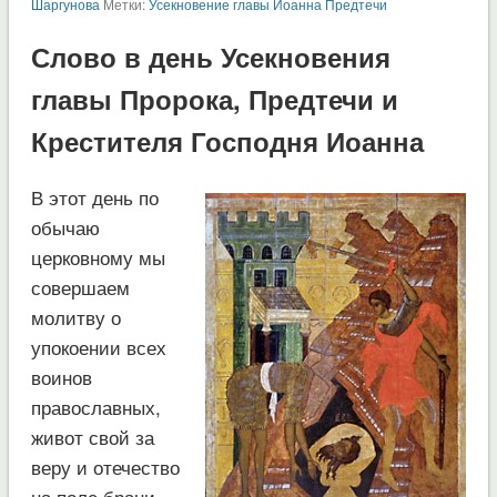
Шаргунова
Метки:
Усекновение главы Иоанна Предтечи
Слово в день Усекновения
главы Пророка, Предтечи и
Крестителя Господня Иоанна
В этот день по
обычаю
церковному мы
совершаем
молитву о
упокоении всех
воинов
православных,
живот свой за
веру и отечество
на поле брани