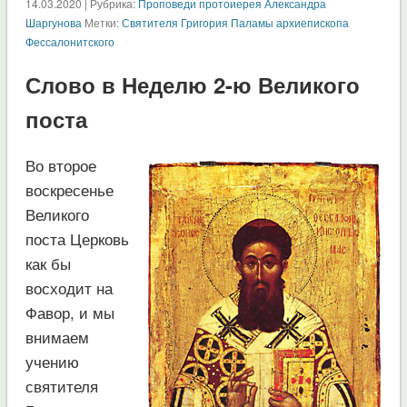
14.03.2020 | Рубрика:
Проповеди протоиерея Александра
Шаргунова
Метки:
Святителя Григория Паламы архиепископа
Фессалонитского
Слово в Неделю 2-ю Великого
поста
Во второе
воскресенье
Великого
поста Церковь
как бы
восходит на
Фавор, и мы
внимаем
учению
святителя