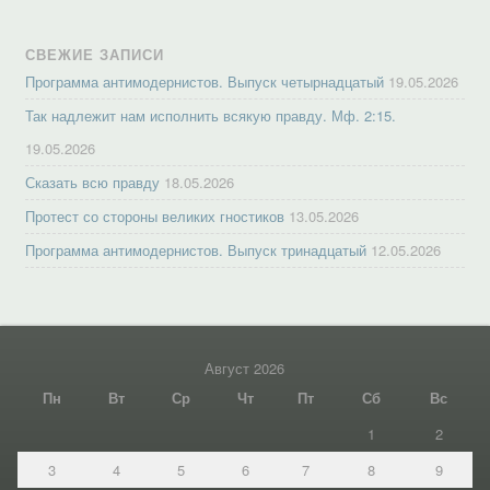
СВЕЖИЕ ЗАПИСИ
Программа антимодернистов. Выпуск четырнадцатый
19.05.2026
Так надлежит нам исполнить всякую правду. Мф. 2:15.
19.05.2026
Сказать всю правду
18.05.2026
Протест со стороны великих гностиков
13.05.2026
Программа антимодернистов. Выпуск тринадцатый
12.05.2026
Август 2026
Пн
Вт
Ср
Чт
Пт
Сб
Вс
1
2
3
4
5
6
7
8
9