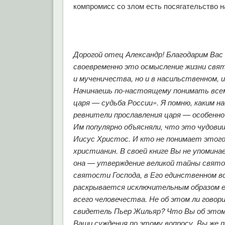
компромисс со злом есть посягательство н
Дорогой отец Александр! Благодарим Вас 
своевременно это осмысление жизни свя
и мученичества, но и в насильственном, 
Начинаешь по-настоящему понимать всем
царя — судьба России». Я помню, каким н
ревнители прославления царя — особенно
Им популярно объясняли, что это чудовищ
Иисус Христос. И кто не понимает этог
христианин. В своей книге Вы не упомина
она — утверждение великой тайны святост
святости Господа, в Его единственном в
раскрывается исключительным образом е
всего человечества. Не об этом ли гово
свидетель Пьер Жильяр? Что Вы об это
Ваши суждения по этому вопросу. Вы же 