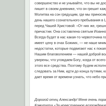
совершенство и не унывайте, что вы не до
пишет в своем дневнике, что он грешит ка
Молитва на сон грядущим, где мы приносим
день нашего сознательного пребывания в Ц
перед Чашей Христовой: «От них же, греш
причастии. Она составлена святым Иоанн
Всегда будет в нас какая-то червоточина го
имеет цену в очах Божиих, — не наше мни
недостатки, которые подвигают нас к покая
Нашим благоволением — нашей доброй вол
уверены, что угождаем Богу, когда от всег
этого все средства. Поэтому будем испол
следовать за Ним, идти до конца путями, к
дает время от времени узнать, что небо пр
Дорогой отец Александр! Меня очень пор
Комитета «За нравственное возрождение 