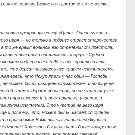
а святое величие Божие и на достоинство человека.
за новую прекрасную книгу «Царь». Очень нужно и
того царя — не только в подвиге страстотерпчества
и в то же время вольном его отречении от престола.
 известные слова оптинского старца: «Судьба
асмешкам подвергались в 90-е годы прошлого века
 те, кто дерзал называть его «царем-искупителем».
ная ересь, что Искупитель у нас один — Господь
о, не может быть священнослужителем, и вообще не
ете об этом вздорном обвинении, но по существу вся
и царя Николая II (и всех святых): участие в
семирном искуплении. Это участие нашего царя
ще и потому, что, может быть, касается судьбы
рит в приводимом Вами высказывании неподкупный
м думаете? Хотелось бы услышать более конкретные
постоянно напоминаете, что помимо законной