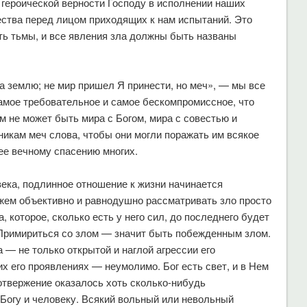
с героической верности Господу в исполнении наших
ства перед лицом приходящих к нам испытаний. Это
ять тьмы, и все явления зла должны быть названы
а землю; не мир пришел Я принести, но меч», — мы все
амое требовательное и самое бескомпромиссное, что
м не может быть мира с Богом, мира с совестью и
никам меч слова, чтобы они могли поражать им всякое
ее вечному спасению многих.
овека, подлинное отношение к жизни начинается
жем объективно и равнодушно рассматривать зло просто
, которое, сколько есть у него сил, до последнего будет
 Примириться со злом — значит быть побежденным злом.
 — не только открытой и наглой агрессии его
х его проявлениях — неумолимо. Бог есть свет, и в Нем
отвержение оказалось хоть сколько-нибудь
Богу и человеку. Всякий вольный или невольный