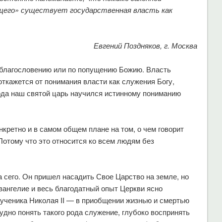
щего» существует государственная власть как
Евгений Поздняков, г. Москва
о благословению или по попущению Божию. Власть
откажется от понимания власти как служения Богу,
пода наш святой царь научился истинному пониманию
кретно и в самом общем плане на том, о чем говорит
Потому что это относится ко всем людям без
а сего. Он пришел насадить Свое Царство на земле, но
вангелие и весь благодатный опыт Церкви ясно
мученика Николая II — в приобщении жизнью и смертью
удно понять такого рода служение, глубоко воспринять