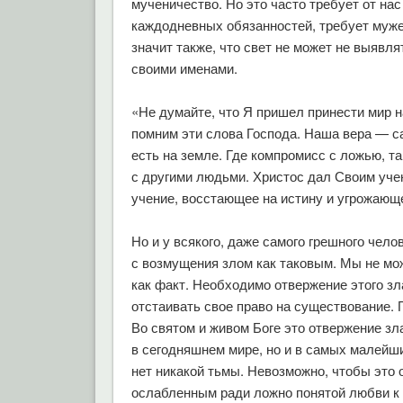
мученичество. Но это часто требует от на
каждодневных обязанностей, требует муже
значит также, что свет не может не выявл
своими именами.
«Не думайте, что Я пришел принести мир н
помним эти слова Господа. Наша вера — с
есть на земле. Где компромисс с ложью, та
с другими людьми. Христос дал Своим уче
учение, восстающее на истину и угрожающ
Но и у всякого, даже самого грешного чел
с возмущения злом как таковым. Мы не мо
как факт. Необходимо отвержение этого зла
отстаивать свое право на существование.
Во святом и живом Боге это отвержение зла
в сегодняшнем мире, но и в самых малейши
нет никакой тьмы. Невозможно, чтобы это 
ослабленным ради ложно понятой любви к 