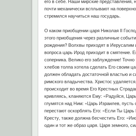
его в себе. Наши мирские представления, 
почти механически всплывают на поверхнос
стремился научиться наш государь.
О каком приобщении царя Николая II Госпо
этого приобщения через различные события
рождения? Волхвы приходят в Иерусалим и
вопроса царь Ирод приходит в смятение. Е
соперника. Велико его заблуждение! Точно
хлебов толпа хотела сделать Его своим ц
должен обладать достаточной властью и с
римского владычества. Христос удаляется,
происходит во время Его Крестных Страда
кривляясь, кланяются Ему: «Радуйся, Цар
глумятся над Ним: «Царь Израилев, пусть 
перестают оскорблять Его: «Если Ты Царь 
Кресту, также должна бесчестить Его: «Ии
один и тот же образ царя. Царя земного, с