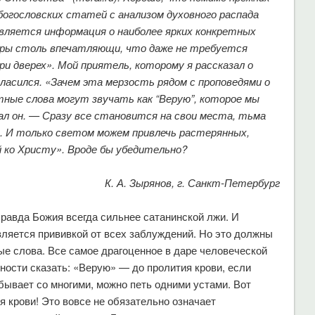
богословских статей с анализом духовного распада
является информация о наиболее ярких конкретных
меры столь впечатляющи, что даже не требуется
ри дверех». Мой приятель, которому я рассказал о
гласился. «Зачем эта мерзость рядом с проповедями о
ные слова могут звучать как “Верую”, которое мы
ал он. — Сразу все становится на свои места, тьма
. И только светом можем привлечь растерянных,
 ко Христу». Вроде бы убедительно?
К. А. Зырянов, г. Санкт-Петербург
правда Божия всегда сильнее сатанинской лжи. И
вляется прививкой от всех заблуждений. Но это должны
е слова. Все самое драгоценное в даре человеческой
ности сказать: «Верую» — до пролития крови, если
 бывает со многими, можно петь одними устами. Вот
я крови! Это вовсе не обязательно означает