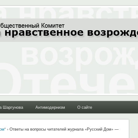
ние Отечества"
а Шаргунова
Антимодернизм
О сайте
ом"
› Ответы на вопросы читателей журнала «Русский Дом» —