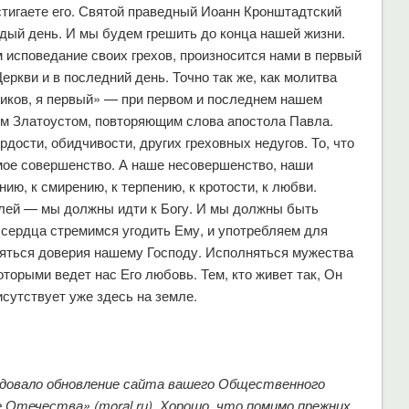
стигаете его. Святой праведный Иоанн Кронштадтский
ждый день. И мы будем грешить до конца нашей жизни.
 исповедание своих грехов, произносится нами в первый
еркви и в последний день. Точно так же, как молитва
ников, я первый» — при первом и последнем нашем
ом Златоустом, повторяющим слова апостола Павла.
рдости, обидчивости, других греховных недугов. То, что
мое совершенство. А наше несовершенство, наши
нию, к смирению, к терпению, к кротости, к любви.
ей — мы должны идти к Богу. И мы должны быть
о сердца стремимся угодить Ему, и употребляем для
няться доверия нашему Господу. Исполняться мужества
оторыми ведет нас Его любовь. Тем, кто живет так, Он
исутствует уже здесь на земле.
адовало обновление сайта вашего Общественного
Отечества» (moral.ru). Хорошо, что помимо прежних