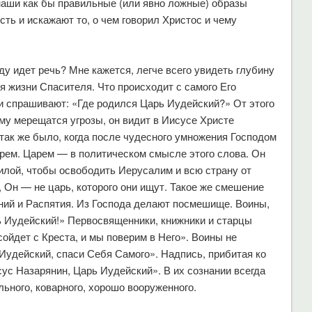
наши как бы правильные (или явно ложные) образы
ть и искажают то, о чем говорил Христос и чему
ду идет речь? Мне кажется, легче всего увидеть глубину
 жизни Спасителя. Что происходит с самого Его
 спрашивают: «Где родился Царь Иудейский?» От этого
му мерещатся угрозы, он видит в Иисусе Христе
 так же было, когда после чудесного умножения Господом
арем. Царем — в политическом смысле этого слова. Он
илой, чтобы освободить Иерусалим и всю страну от
 Он — не царь, которого они ищут. Такое же смешение
ний и Распятия. Из Господа делают посмешище. Воины,
ь Иудейский!» Первосвященники, книжники и старцы
сойдет с Креста, и мы поверим в Него». Воины не
Иудейский, спаси Себя Самого». Надпись, прибитая ко
сус Назарянин, Царь Иудейский». В их сознании всегда
ильного, коварного, хорошо вооруженного.