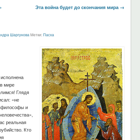
»
Эта война будет до скончания мира →
андра Шаргунова
Метки:
Пасха
 исполнена
 в мире
елимся! Глядя
исал: «не
е философы и
человечества»,
час реальная
убийство. Кто
ия