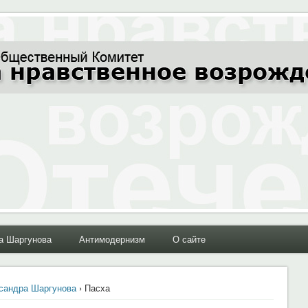
ние Отечества"
а Шаргунова
Антимодернизм
О сайте
сандра Шаргунова
› Пасха