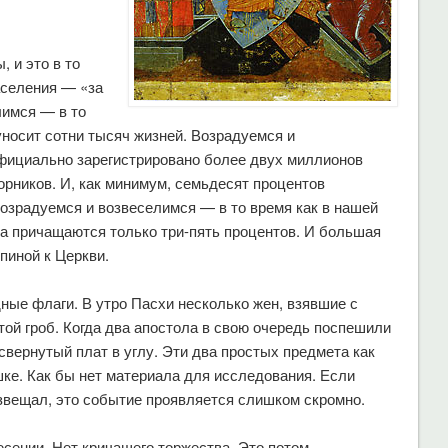
 и это в то
аселения — «за
лимся — в то
уносит сотни тысяч жизней. Возрадуемся и
официально зарегистрировано более двух миллионов
орников. И, как минимум, семьдесят процентов
озрадуемся и возвеселимся — в то время как в нашей
а причащаются только три-пять процентов. И большая
спиной к Церкви.
ные флаги. В утро Пасхи несколько жен, взявшие с
той гроб. Когда два апостола в свою очередь поспешили
свернутый плат в углу. Эти два простых предмета как
ке. Как бы нет материала для исследования. Если
озвещал, это событие проявляется слишком скромно.
сении. Нет кричащего торжества. Это потом