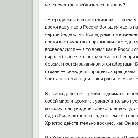
человечества приблизилась к концу?
«Возрадуемся и возвеселимся», — поем мы,
время как у нас в России большая часть н
чертой бедности». Возрадуемся и возвесе
время как пьянство, наркомания ежегодно 
возвеселимся — в то время как в России 
сирот и более четырех миллионов бесприз
беременностей заканчиваются абортами. В
стране — семьдесят процентов крещеных, 
часть интеллигенции, как и раньше, стоит 
В самом деле, нет причин поднимать побед
собой миро и ароматы, увидели только пус
ко гробу, они увидели только плащаницу и 
будто были оставлены здесь кем-то в спеш
Христос действительно воскрес, как Он в
Но Христос остается смиренным и в Воскре