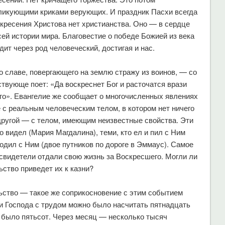
ликующими криками верующих. И праздник Пасхи всегда
кресения Христова нет христианства. Оно — в сердце
ей истории мира. Благовестие о победе Божией из века
дит через род человеческий, достигая и нас.
 славе, повергающего на землю стражу из воинов, — со
твующе поет: «Да воскреснет Бог и расточатся врази
Его». Евангелие же сообщает о многочисленных явлениях
 с реальным человеческим телом, в котором нет ничего
другой — с телом, имеющим неизвестные свойства. Эти
о видел (Мария Магдалина), теми, кто ел и пил с Ним
ходил с Ним (двое путников по дороге в Эммаус). Самое
 свидетели отдали свою жизнь за Воскресшего. Могли ли
ьство приведет их к казни?
ьство — такое же соприкосновение с этим событием
ии Господа с трудом можно было насчитать пятнадцать
 было пятьсот. Через месяц — несколько тысяч