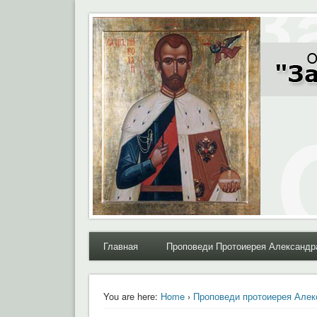
Moral.Ru
Общественный Комитет "За нравственное возрожде
Главная
Проповеди Протоиерея Александр
You are here:
Home
›
Проповеди протоиерея Алек