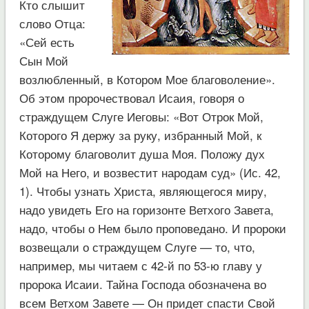
Кто слышит
слово Отца:
«Сей есть
Сын Мой
возлюбленный, в Котором Мое благоволение».
Об этом пророчествовал Исаия, говоря о
страждущем Слуге Иеговы: «Вот Отрок Мой,
Которого Я держу за руку, избранный Мой, к
Которому благоволит душа Моя. Положу дух
Мой на Него, и возвестит народам суд» (Ис. 42,
1). Чтобы узнать Христа, являющегося миру,
надо увидеть Его на горизонте Ветхого Завета,
надо, чтобы о Нем было проповедано. И пророки
возвещали о страждущем Слуге — то, что,
например, мы читаем с 42-й по 53-ю главу у
пророка Исаии. Тайна Господа обозначена во
всем Ветхом Завете — Он придет спасти Свой