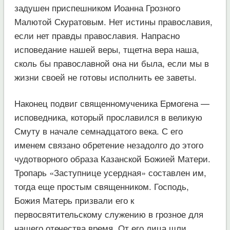
задушен приспешником Иоанна Грозного
Малютой Скуратовым. Нет истины православия,
если нет правды православия. Напрасно
исповедание нашей веры, тщетна вера наша,
сколь бы православной она ни была, если мы в
жизни своей не готовы исполнить ее заветы.
Наконец подвиг священномученика Ермогена —
исповедника, который прославился в великую
Смуту в начале семнадцатого века. С его
именем связано обретение незадолго до этого
чудотворного образа Казанской Божией Матери.
Тропарь «Заступнице усердная» составлен им,
тогда еще простым священником. Господь,
Божия Матерь призвали его к
первосвятительскому служению в грозное для
нашего отечества время. От его лица шли