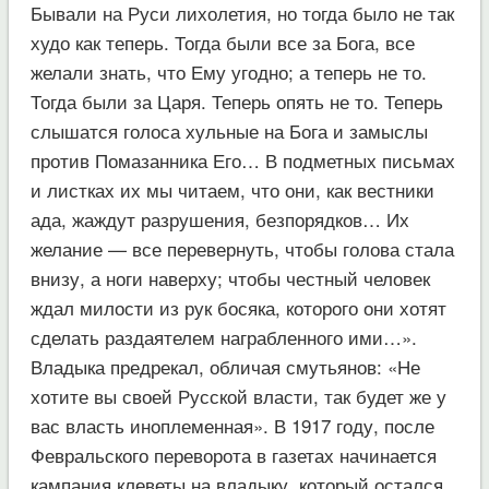
Бывали на Руси лихолетия, но тогда было не так
худо как теперь. Тогда были все за Бога, все
желали знать, что Ему угодно; а теперь не то.
Тогда были за Царя. Теперь опять не то. Теперь
слышатся голоса хульные на Бога и замыслы
против Помазанника Его… В подметных письмах
и листках их мы читаем, что они, как вестники
ада, жаждут разрушения, безпорядков… Их
желание — все перевернуть, чтобы голова стала
внизу, а ноги наверху; чтобы честный человек
ждал милости из рук босяка, которого они хотят
сделать раздаятелем награбленного ими…».
Владыка предрекал, обличая смутьянов: «Не
хотите вы своей Русской власти, так будет же у
вас власть иноплеменная». В 1917 году, после
Февральского переворота в газетах начинается
кампания клеветы на владыку, который остался