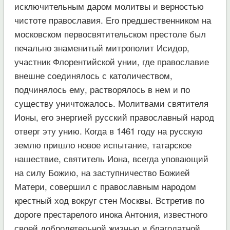
исключительным даром молитвы и верностью
чистоте православия. Его предшественником на
московском первосвятительском престоле был
печально знаменитый митрополит Исидор,
участник Флорентийской унии, где православие
внешне соединялось с католичеством,
подчинялось ему, растворялось в нем и по
существу уничтожалось. Молитвами святителя
Ионы, его энергией русский православный народ
отверг эту унию. Когда в 1461 году на русскую
землю пришло новое испытание, татарское
нашествие, святитель Иона, всегда уповающий
на силу Божию, на заступничество Божией
Матери, совершил с православным народом
крестный ход вокруг стен Москвы. Встретив по
дороге престарелого инока Антония, известного
своей добродетельной жизнью и благодатной