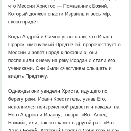
что Мессия Христос — Помазанник Божий,
Который должен спасти Израиль и весь мiр,
скоро придёт.
Когда Андрей и Симон услышали, что Иоанн
Пророк, именуемый Предтечей, пророчествует о
Мессии и зовёт народ к покаянию, они
поспешили к нему на реку Иордан и стали его
учениками. Они были счастливы слышать и
видеть Предтечу.
Однажды они увидели Христа, идущего по
берегу реки. Иоанн Креститель, узнав Его,
исполнился неизреченной радости и показал на
Него Андрею и Иоанну, говоря: «Вот Агнец
Божий», или, как он скажет в другой раз: «Вот
Агнец Божий, Который берет на Себя грех мiра».