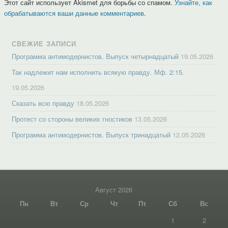
Этот сайт использует Akismet для борьбы со спамом.
Узнайте, как
обрабатываются ваши данные комментариев
.
СВЕЖИЕ ЗАПИСИ
Программа антимодернистов. Выпуск четырнадцатый
19.05.2026
Так надлежит нам исполнить всякую правду. Мф. 2:15.
19.05.2026
Сказать всю правду
18.05.2026
Протест со стороны великих гностиков
13.05.2026
Программа антимодернистов. Выпуск тринадцатый
12.05.2026
Август 2026
Пн
Вт
Ср
Чт
Пт
Сб
Вс
1
2