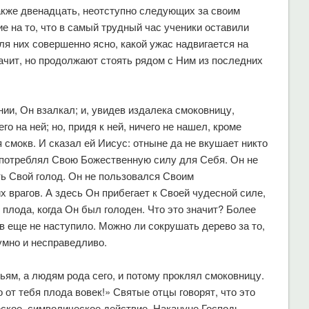
акже двенадцать, неотступно следующих за своим
 на то, что в самый трудный час ученики оставили
ля них совершенно ясно, какой ужас надвигается на
ачит, но продолжают стоять рядом с Ним из последних
нии, Он взалкал; и, увидев издалека смоковницу,
о на ней; но, придя к ней, ничего не нашел, кроме
 смокв. И сказал ей Иисус: отныне да не вкушает никто
 употреблял Свою Божественную силу для Себя. Он не
ть Свой голод. Он не пользовался Своим
 врагов. А здесь Он прибегает к Своей чудесной силе,
 плода, когда Он был голоден. Что это значит? Более
ов еще не наступило. Можно ли сокрушать дерево за то,
умно и несправедливо.
ьям, а людям рода сего, и потому проклял смоковницу.
 от тебя плода вовек!» Святые отцы говорят, что это
еское, символическое действие. Накануне Господь