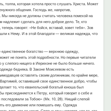
ь, толпа, которая хотела просто слушать Христа. Может
енужного общения. Господь же, напротив,
». Мы никогда не должны считать человека помехой на
м надлежит сделать для него доброе дело. Те, кто
 теперь говорят: «Не бойся, вставай, зовет тебя». Зов
шли к Нему. И в этой благодати — великая надежда, что
 единственное богатство — верхнюю одежду,
ожет не понять этой подробности. Но первые читатели
о у слепого нищего в Иерихоне не было больше ничего.
одежде бедняка. В Законе Моисеевом есть
имодавцев оставлять своим должникам, по крайне мере,
 Вартимей, оставивший свое единственное добро, чтобы
делает то, что евангельский богатый юноша был
бы присоединяется к Петру, который говорит о себе и
и последовали за Тобою» (Мк. 10, 28). Нищий слепой
лить его движение или помешать ему. Одежда
ь того, кто ее носит. Святые отцы говорят, что те, кто