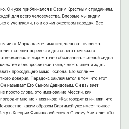
еко. Он уже приближался к Своим Крестным страданиям.
еждой для всего человечества. Впервые мы видим
ько с учениками, но и со «множеством народа». Все
гелии от Марка дается имя исцеленного человека.
елист спешит перевести для своего греческого
 отверженность миром точно обозначена: «слепой сидел
ночестве и беспросветной тьме, чего-то ищет и ждет.
звать проходящего мимо Господа. Его вопль —
тного доверия. Парадокс заключается в том, что этот
а. Он называет Его Сыном Давидовым. Он взывает:
не просто слова, это именование Мессии, как
приводит мнение книжников: «Как говорят книжники, что
 Неизвестно, каким образом Вартимей уже имеет точное
 Петр в Кесарии Филипповой сказал Своему Учителю: «Ты