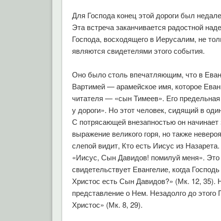
Для Господа конец этой дороги был недал
Эта встреча заканчивается радостной над
Господа, восходящего в Иерусалим, не тол
являются свидетелями этого события.
Оно было столь впечатляющим, что в Еван
Вартимей — арамейское имя, которое Еванг
читателя — «сын Тимеев». Его предельная
у дороги». Но этот человек, сидящий в оди
С потрясающей внезапностью он начинает 
выражение великого горя, но также невероя
слепой
видит
, Кто есть Иисус из Назарет
«Иисус, Сын Давидов! помилуй меня». Это 
свидетельствует Евангелие, когда Господь 
Христос есть Сын Давидов?» (Мк. 12, 35).
представление о Нем. Незадолго до этого
Христос» (Мк. 8, 29).