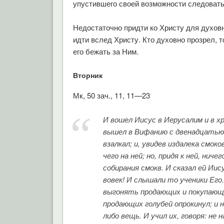
упустившего своей возможности следовать
Недостаточно придти ко Христу для духов
идти вслед Христу. Кто духовно прозрел, т
его бежать за Ним.
Вторник
Мк, 50 зач., 11, 11—23
И вошел Иисус в Иерусалим и в хр
вышел в Вифанию с двенадцатью. 
взалкал; и, увидев издалека смок
чего на ней; но, придя к ней, нич
собирания смокв. И сказал ей Ии
вовек! И слышали то ученики Его.
выгонять продающих и покупающи
продающих голубей опрокинул; и н
либо вещь. И учил их, говоря: не