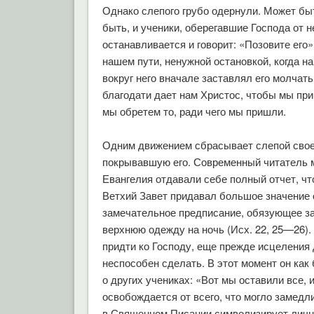
Однако слепого грубо одернули. Может быт
быть, и ученики, оберегавшие Господа от н
останавливается и говорит: «Позовите его
нашем пути, ненужной остановкой, когда на
вокруг него вначале заставлял его молчать,
благодати дает нам Христос, чтобы мы при
мы обретем то, ради чего мы пришли.
Одним движением сбрасывает слепой свое
покрывавшую его. Современный читатель м
Евангелия отдавали себе полный отчет, чт
Ветхий Завет придавал большое значение 
замечательное предписание, обязующее за
верхнюю одежду на ночь (Исх. 22, 25—26).
придти ко Господу, еще прежде исцеления 
неспособен сделать. В этот момент он как 
о других учениках: «Вот мы оставили все, 
освобождается от всего, что могло замед
в Священном Писании символизирует личност