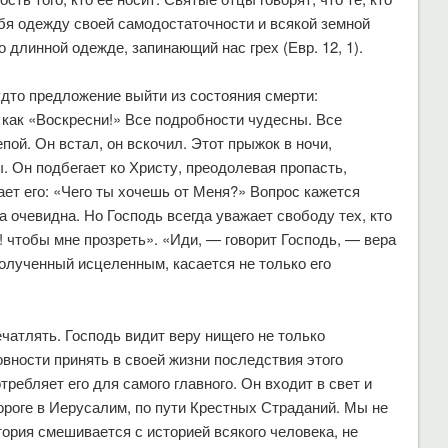
бя одежду своей самодостаточности и всякой земной
о длинной одежде, запинающий нас грех (Евр. 12, 1).
удто предложение выйти из состояния смерти:
 как «Воскресни!» Все подробности чудесны. Все
пой. Он встал, он вскочил. Этот прыжок в ночи,
. Он подбегает ко Христу, преодолевая пропасть,
ет его: «Чего ты хочешь от Меня?» Вопрос кажется
а очевидна. Но Господь всегда уважает свободу тех, кто
! чтобы мне прозреть». «Иди, — говорит Господь, — вера
 полученный исцеленным, касается не только его
ечатлять. Господь видит веру нищего не только
овности принять в своей жизни последствия этого
ребляет его для самого главного. Он входит в свет и
ороге в Иерусалим, по пути Крестных Страданий. Мы не
тория смешивается с историей всякого человека, не