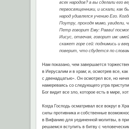
всех народов? а вы сделали его 
первосвященники, и искали, как б
народ удивлялся учению Его. Когд
Поутру, проходя мимо, увидели, ч
Петр говорит Ему: Равви! посмот
Иисус, отвечая, говорит им: име
скажет горе сей: поднимись и вве
поверит, что сбудется по словам
Нам показано, чем завершается торжестве
в Иерусалим и в храм; и, осмотрев все, к
с двенадцатью». Он осмотрел все, но ничего
намереваясь со следующего утра приступи
Бог видит все зло, которое есть в мире, хо
Когда Господь осматривал все вокруг в Х
силы противника и собственные возможно
в Вифанию для уединенной молитвы, в при
решаемся вступить в битву с человечески