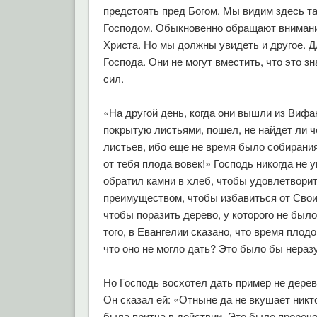
предстоять пред Богом. Мы видим здесь т
Господом. Обыкновенно обращают внимание
Христа. Но мы должны увидеть и другое. Д
Господа. Они не могут вместить,
что
это зн
сил.
«На другой день, когда они вышли из Вифа
покрытую листьями, пошел, не найдет ли чег
листьев, ибо еще не время было собирания
от тебя плода вовек!» Господь никогда не
обратил камни в хлеб, чтобы удовлетвори
преимуществом, чтобы избавиться от Своих
чтобы поразить дерево, у которого не было
того, в Евангелии сказано, что время плод
что оно не могло дать? Это было бы нераз
Но Господь восхотел дать пример не дерев
Он сказал ей: «Отныне да не вкушает никто
была притча в действии. Это было пророч