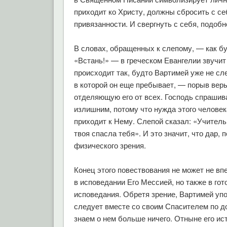
приходит ко Христу, должны сбросить с се
привязанности. И свергнуть с себя, подобн
В словах, обращенных к слепому, — как б
«Встань!» — в греческом Евангелии звучит
происходит так, будто Вартимей уже не сле
в которой он еще пребывает, — порыв веры
отделяющую его от всех. Господь спрашива
излишним, потому что нужда этого человек
приходит к Нему. Слепой сказал: «Учитель
твоя спасла тебя». И это значит, что дар,
физического зрения.
Конец этого повествования не может не вп
в исповедании Его Мессией, но также в гот
исповедания. Обретя зрение, Вартимей упот
следует вместе со своим Спасителем по д
знаем о нем больше ничего. Отныне его ис