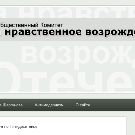
ние Отечества"
а Шаргунова
Антимодернизм
О сайте
-я по Пятидесятнице