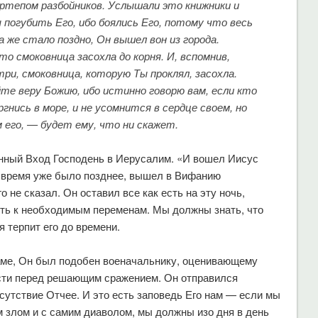
вертепом разбойников. Услышали это книжники и
ы погубить Его, ибо боялись Его, потому что весь
а же стало поздно, Он вышел вон из города.
то смоковница засохла до корня. И, вспомнив,
ри, смоковница, которую Ты проклял, засохла.
йте веру Божию, ибо истинно говорю вам, если кто
ргнись в море, и не усомнится в сердце своем, но
 его, — будет ему, что ни скажет.
нный Вход Господень в Иерусалим. «И вошел Иисус
ак время уже было позднее, вышел в Вифанию
 не сказал. Он оставил все как есть на эту ночь,
ть к необходимым переменам. Мы должны знать, что
тя терпит его до времени.
раме, Он был подобен военачальнику, оценивающему
сти перед решающим сражением. Он отправился
сутствие Отчее. И это есть заповедь Его нам — если мы
м злом и с самим диаволом, мы должны изо дня в день