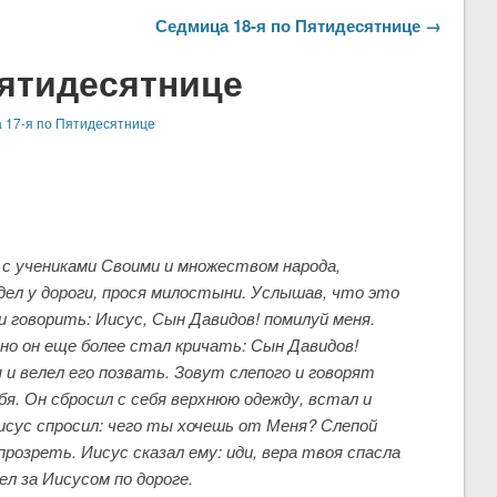
Седмица 18-я по Пятидесятнице →
Пятидесятнице
 17-я по Пятидесятнице
 с учениками Своими и множеством народа,
дел у дороги, прося милостыни. Услышав, что это
и говорить: Иисус, Сын Давидов! помилуй меня.
но он еще более стал кричать: Сын Давидов!
 и велел его позвать. Зовут слепого и говорят
бя. Он сбросил с себя верхнюю одежду, встал и
исус спросил: чего ты хочешь от Меня? Слепой
розреть. Иисус сказал ему: иди, вера твоя спасла
л за Иисусом по дороге.