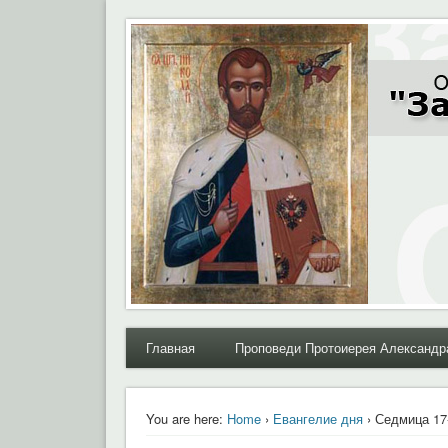
Moral.Ru
Общественный Комитет "За нравственное возрожде
Главная
Проповеди Протоиерея Александр
You are here:
Home
›
Евангелие дня
› Седмица 17