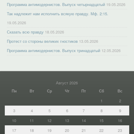
Программа антимодернистов. Выпуск четырнадцатый
19.05.2026
Так надлежит нам исполнить всякую правду. Мф. 2:15.
19.05.2026
Сказать всю правду
18.05.2026
Протест со стороны великих гностиков
13.05.2026
Программа антимодернистов. Выпуск тринадцатый
12.05.2026
Август 2026
Пн
Вт
Ср
Чт
Пт
Сб
Вс
1
2
3
4
5
6
7
8
9
10
11
12
13
14
15
16
17
18
19
20
21
22
23