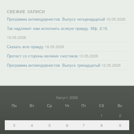
СВЕЖИЕ ЗАПИСИ
Программа антимодернистов. Выпуск четырнадцатый
19.05.2026
Так надлежит нам исполнить всякую правду. Мф. 2:15.
19.05.2026
Сказать всю правду
18.05.2026
Протест со стороны великих гностиков
13.05.2026
Программа антимодернистов. Выпуск тринадцатый
12.05.2026
Август 2026
Пн
Вт
Ср
Чт
Пт
Сб
Вс
1
2
3
4
5
6
7
8
9