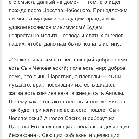
его смысл, данный «в доме» — тем, кто ищет
прежде всего Царства Небесного. Принадлежим
ли мы к алчущим и жаждущим правды или
удовлетворяемся минимумом? Будем
непрестанно молить Господа и святых ангелов
наших, чтобы дано нам было познать истину.
«Он же сказал им в ответ: сеющий доброе семя
есть Сын Человеческий; поле есть мир; доброе
семя, это сыны Царствия, а плевелы — сыны
лукавого; враг, посеявший их, есть диавол;
жатва есть кончина века, а жнецы суть Ангелы.
Посему как собирают плевелы и огнем сжигают,
так будет при кончине века сего: пошлет Сын
Человеческий Ангелов Своих, и соберут из
Царства Его всех сеющих соблазны и делающих
беззаконие». Сеющих соблазны и делающих