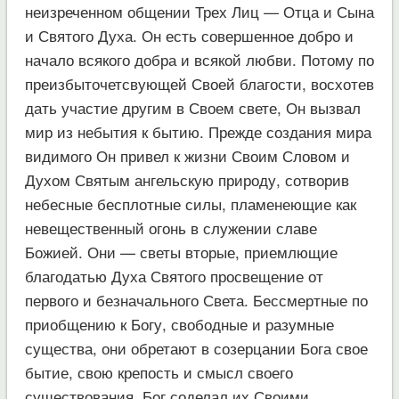
неизреченном общении Трех Лиц — Отца и Сына
и Святого Духа. Он есть совершенное добро и
начало всякого добра и всякой любви. Потому по
преизбыточетсвующей Своей благости, восхотев
дать участие другим в Своем свете, Он вызвал
мир из небытия к бытию. Прежде создания мира
видимого Он привел к жизни Своим Словом и
Духом Святым ангельскую природу, сотворив
небесные бесплотные силы, пламенеющие как
невещественный огонь в служении славе
Божией. Они — светы вторые, приемлющие
благодатью Духа Святого просвещение от
первого и безначального Света. Бессмертные по
приобщению к Богу, свободные и разумные
существа, они обретают в созерцании Бога свое
бытие, свою крепость и смысл своего
существования. Бог соделал их Своими