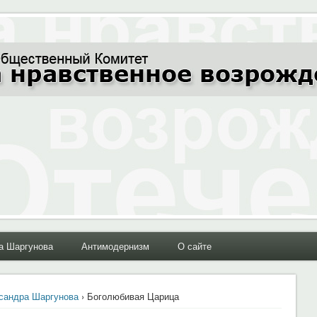
ние Отечества"
а Шаргунова
Антимодернизм
О сайте
сандра Шаргунова
› Боголюбивая Царица