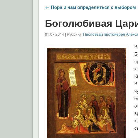
← Пора и нам определиться c выбором
Боголюбивая Цар
01.07.2014 | Рубрика:
Проповеди протоиерея Алекс
В
Б
ч
к
К
В
ч
е
о
в
к
с