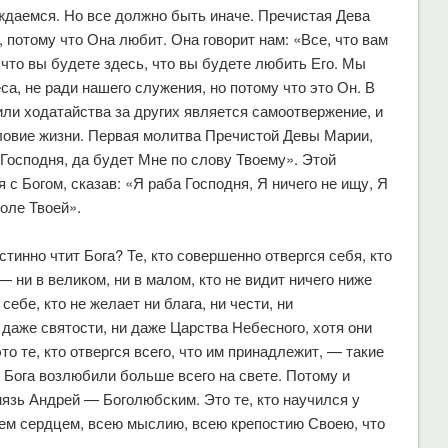
уждаемся. Но все должно быть иначе. Пречистая Дева
 потому что Она любит. Она говорит нам: «Все, что вам
 что вы будете здесь, что вы будете любить Его. Мы
а, не ради нашего служения, но потому что это Он. В
ли ходатайства за других является самоотвержение, и
словие жизни. Первая молитва Пречистой Девы Марии,
 Господня, да будет Мне по слову Твоему». Этой
с Богом, сказав: «Я раба Господня, Я ничего не ищу, Я
оле Твоей».
истинно чтит Бога? Те, кто совершенно отвергся себя, кто
— ни в великом, ни в малом, кто не видит ничего ниже
себе, кто не желает ни блага, ни чести, ни
 даже святости, ни даже Царства Небесного, хотя они
то те, кто отвергся всего, что им принадлежит, — такие
о Бога возлюбили больше всего на свете. Потому и
язь Андрей — Боголюбским. Это те, кто научился у
ем сердцем, всею мыслию, всею крепостию Своею, что