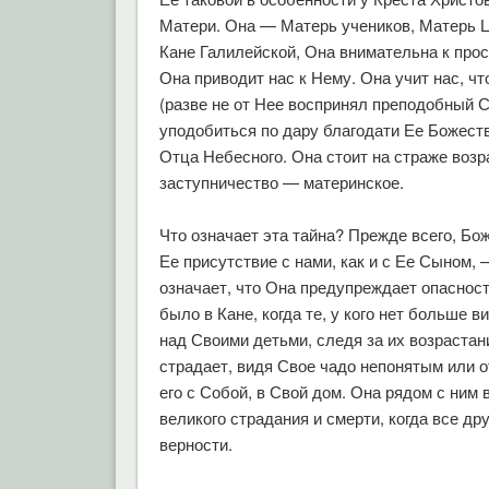
Матери. Она — Матерь учеников, Матерь Ц
Кане Галилейской, Она внимательна к про
Она приводит нас к Нему. Она учит нас, ч
(разве не от Нее воспринял преподобный 
уподобиться по дару благодати Ее Божес
Отца Небесного. Она стоит на страже возра
заступничество — материнское.
Что означает эта тайна? Прежде всего, Бож
Ее присутствие с нами, как и с Ее Сыном, 
означает, что Она предупреждает опасност
было в Кане, когда те, у кого нет больше в
над Своими детьми, следя за их возрастан
страдает, видя Свое чадо непонятым или о
его с Собой, в Свой дом. Она рядом с ним 
великого страдания и смерти, когда все др
верности.