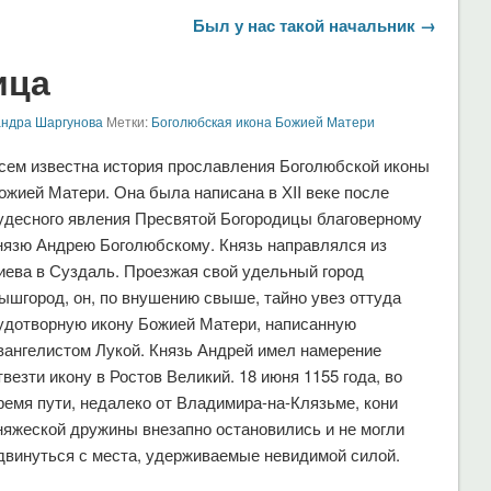
Был у нас такой начальник →
ица
андра Шаргунова
Метки:
Боголюбская икона Божией Матери
сем известна история прославления Боголюбской иконы
ожией Матери. Она была написана в ХII веке после
удесного явления Пресвятой Богородицы благоверному
нязю Андрею Боголюбскому. Князь направлялся из
иева в Суздаль. Проезжая свой удельный город
ышгород, он, по внушению свыше, тайно увез оттуда
удотворную икону Божией Матери, написанную
вангелистом Лукой. Князь Андрей имел намерение
твезти икону в Ростов Великий. 18 июня 1155 года, во
ремя пути, недалеко от Владимира-на-Клязьме, кони
няжеской дружины внезапно остановились и не могли
двинуться с места, удерживаемые невидимой силой.