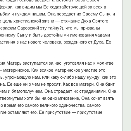
еркви, как видим мы Ее ходатайствующей за всех в
сьбам и нуждам нашим, Она передает их Своему Сыну, и
то цель христианской жизни — стяжание Духа Святого
Серафим Саровский эту тайну?), что мы призваны
твенному Сыну и быть достойными именования чадами
стания в нас нового человека, рожденного от Духа. Ее
ия Матерь заступается за нас, уготовляя нас к молитве.
— материнское. Как всякое материнское участие это
ь, угрожающую нам, или какую-либо нашу нужду, как это
ина, Ее еще ни о чем не просят. Как все матери, Она бдит
ием и благополучием. Она страдает их страданиями, Она
твергнутым хотя бы на одно мгновение, Она хочет взять
во время его самого великого одиночества, самого
угие оставляют его. Ее присутствие — присутствие