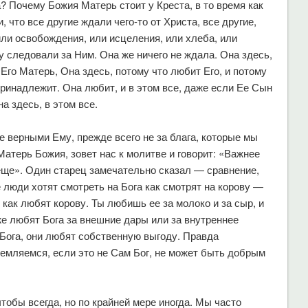
? Почему Божия Матерь стоит у Креста, в то время как
 что все другие ждали чего-то от Христа, все другие,
ли освобождения, или исцеления, или хлеба, или
у следовали за Ним. Она же ничего не ждала. Она здесь,
 Его Матерь, Она здесь, потому что любит Его, и потому
принадлежит. Она любит, и в этом все, даже если Ее Сын
а здесь, в этом все.
е верными Ему, прежде всего не за блага, которые мы
Матерь Божия, зовет нас к молитве и говорит: «Важнее
о еще». Один старец замечательно сказал — сравнение,
 люди хотят смотреть на Бога как смотрят на корову —
 как любят корову. Ты любишь ее за молоко и за сыр, и
 же любят Бога за внешние дары или за внутреннее
 Бога, они любят собственную выгоду. Правда
тремляемся, если это не Сам Бог, не может быть добрым
тобы всегда, но по крайней мере иногда. Мы часто