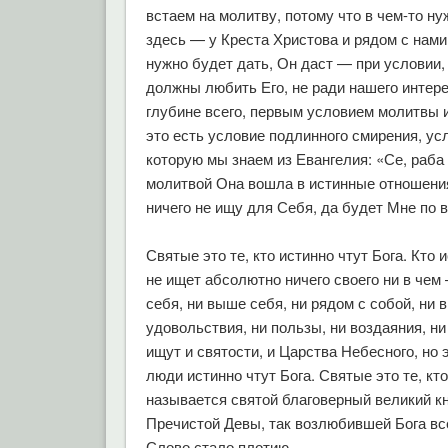
встаем на молитву, потому что в чем-то н
здесь — у Креста Христова и рядом с нами,
нужно будет дать, Он даст — при условии,
должны любить Его, не ради нашего интерес
глубине всего, первым условием молитвы и
это есть условие подлинного смирения, у
которую мы знаем из Евангелия: «Се, раба
молитвой Она вошла в истинные отношения 
ничего не ищу для Себя, да будет Мне по в
Святые это те, кто истинно чтут Бога. Кто 
не ищет абсолютно ничего своего ни в чем 
себя, ни выше себя, ни рядом с собой, ни в 
удовольствия, ни пользы, ни воздаяния, ни
ищут и святости, и Царства Небесного, но э
люди истинно чтут Бога. Святые это те, кт
называется святой благоверный великий кн
Пречистой Девы, так возлюбившей Бога вс
Слово стало плотию.