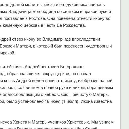
осле долгой молитвы князя и его духовника явилась
ама Владычица Богородица со свитком в правой руке и
л поставлен в Ростове. Она повелела отнести икону во
ь каменную церковь в честь Ее Рождества.
дрей отвез икону во Владимир, где впоследствии
 Божией Матери, в который был перенесен чудотворный
мирской.
вятой князь Андрей поставил Богородице-
д, образовавшиеся вокруг церкви, он назвал
 князь Андрей велел написать икону, изобразив на ней
есь рост, со свитком в правой руке и ликом, обращенным
не благословляющим с небес Свою Пречистую Матерь.
й, было установлено 18 июня (1 июля). Икона известна
исуса Христа и Матерь учеников Христовых. Мы узнаем
ва, когда Господь вверяет апостола любви Своей