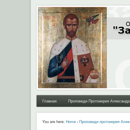
Moral.Ru
Общественный Комитет "За нравственное возрожде
Главная
Проповеди Протоиерея Александр
You are here:
Home
›
Проповеди протоиерея Алек