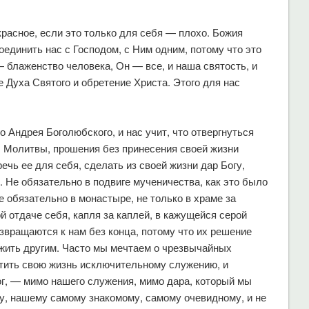
красное, если это только для себя — плохо. Божия
единить нас с Господом, с Ним одним, потому что это
— блаженство человека, Он — все, и наша святость, и
 Духа Святого и обретение Христа. Этого для нас
 Андрея Боголюбского, и нас учит, что отвергнуться
. Молитвы, прошения без принесения своей жизни
ечь ее для себя, сделать из своей жизни дар Богу,
 Не обязательно в подвиге мученичества, как это было
 обязательно в монастыре, не только в храме за
й отдаче себя, капля за каплей, в кажущейся серой
звращаются к нам без конца, потому что их решение
 жить другим. Часто мы мечтаем о чрезвычайных
ятить свою жизнь исключительному служению, и
ог, — мимо нашего служения, мимо дара, который мы
, нашему самому знакомому, самому очевидному, и не