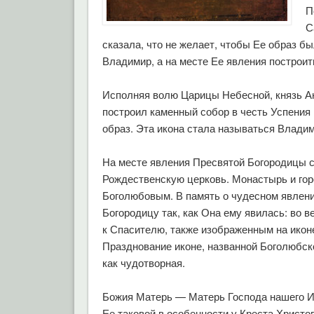
П
С
сказала, что не желает, чтобы Ее образ бы
Владимир, а на месте Ее явления построит
Исполняя волю Царицы Небесной, князь Ан
построил каменный собор в честь Успения
образ. Эта икона стала называться Влади
На месте явления Пресвятой Богородицы с
Рождественскую церковь. Монастырь и горо
Боголюбовым. В память о чудесном явлении
Богородицу так, как Она ему явилась: во в
к Спасителю, также изображенным на ико
Празднование иконе, названной Боголюбско
как чудотворная.
Божия Матерь — Матерь Господа нашего И
Ее таковой в особенности у Креста Христо