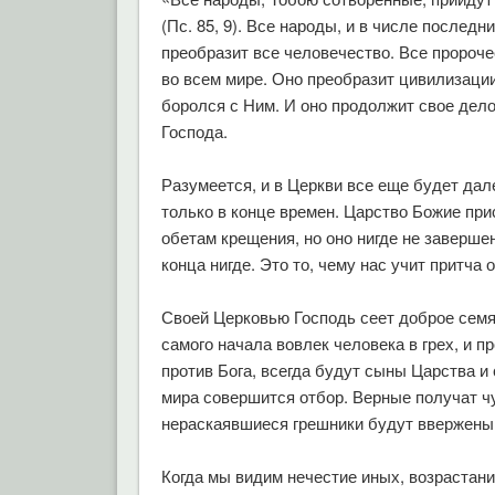
(Пс. 85, 9). Все народы, и в числе послед
преобразит все человечество. Все пророче
во всем мире. Оно преобразит цивилизации,
боролся с Ним. И оно продолжит свое дело
Господа.
Разумеется, и в Церкви все еще будет дал
только в конце времен. Царство Божие при
обетам крещения, но оно нигде не заверше
конца нигде. Это то, чему нас учит притча
Своей Церковью Господь сеет доброе семя 
самого начала вовлек человека в грех, и пр
против Бога, всегда будут сыны Царства и
мира совершится отбор. Верные получат ч
нераскаявшиеся грешники будут ввержены 
Когда мы видим нечестие иных, возрастани