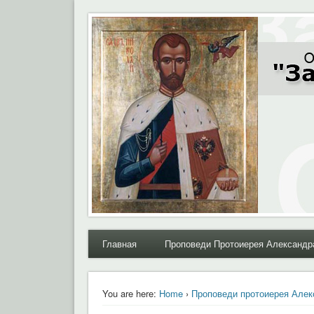
Moral.Ru
Общественный Комитет "За нравственное возрожде
Главная
Проповеди Протоиерея Александр
You are here:
Home
›
Проповеди протоиерея Алек