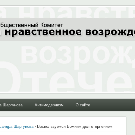
ние Отечества"
а Шаргунова
Антимодернизм
О сайте
сандра Шаргунова
› Воспользуемся Божиим долготерпением