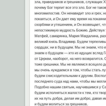
зла, праведников и грешников, служащих 
почему Бог терпит все это зло. Бог не тако
многомилостив. Он ненавидит зло и грех, 
покаяться, и Он дает ему время на покаян
скорбями и утешением, и Он возвещает, ч
непостижимую мудрость Божию. Действуя та
Матфей, самарянка, Мария Магдалина, раз
великий князь Владимир. Будем терпеливы
сердцах, ни в будущем. Мы не знаем, что 
знаем о будущем — кто из идущих вслед Го
от Церкви, наоборот, на него возвратится.
тоже грешники. Мы не являемся всецело до
мы очень нуждаемся в том, чтобы стать 
будем снисходительными к другим. Воспо
последнего суда над нами, чтобы мы могли
Подобно нашим святым, научившимся у Само
будем исполняться жалости к тем, кто твор
их на путь добра, делая им добро, давая 
и будем молиться за грешников.