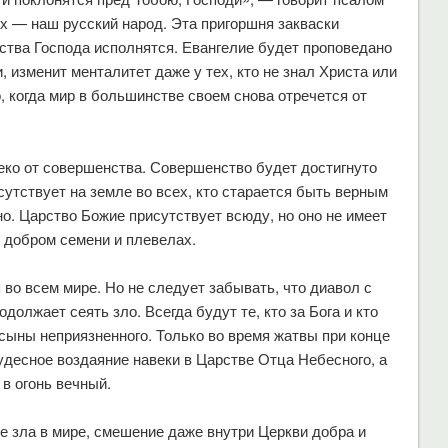
них — наш русский народ. Эта пригоршня закваски
ства Господа исполнятся. Евангелие будет проповедано
 изменит менталитет даже у тех, кто не знал Христа или
, когда мир в большинстве своем снова отречется от
еко от совершенства. Совершенство будет достигнуто
сутствует на земле во всех, кто старается быть верным
но. Царство Божие присутствует всюду, но оно не имеет
 о добром семени и плевелах.
во всем мире. Но не следует забывать, что диавол с
одолжает сеять зло. Всегда будут те, кто за Бога и кто
 сыны неприязненного. Только во время жатвы при конце
удесное воздаяние навеки в Царстве Отца Небесного, а
в огонь вечный.
е зла в мире, смешение даже внутри Церкви добра и