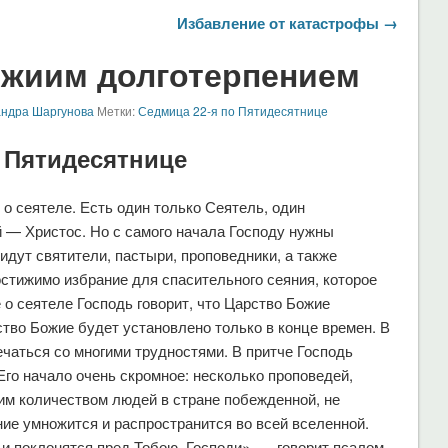
Избавление от катастрофы →
ожиим долготерпением
андра Шаргунова
Метки:
Седмица 22-я по Пятидесятнице
 Пятидесятнице
о сеятеле. Есть один только Сеятель, один
 — Христос. Но с самого начала Господу нужны
идут святители, пастыри, проповедники, а также
стижимо избрание для спасительного сеяния, которое
о сеятеле Господь говорит, что Царство Божие
тво Божие будет установлено только в конце времен. В
ечаться со многими трудностями. В притче Господь
Его начало очень скромное: несколько проповедей,
м количеством людей в стране побежденной, не
ие умножится и распространится во всей вселенной.
и поклонятся пред Тобою, Господи», — говорит псалом