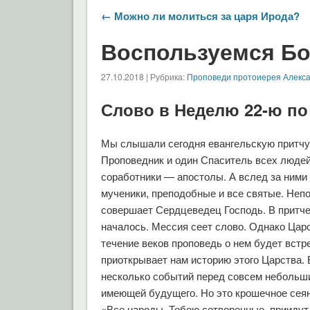
← Можно ли молиться за царя Ирода?
Воспользуемся Б
27.10.2018 | Рубрика:
Проповеди протоиерея Алекс
Слово в Неделю 22-ю по
Мы слышали сегодня евангельскую притчу 
Проповедник и один Спаситель всех людей
соработники — апостолы. А вслед за ними 
мученики, преподобные и все святые. Непо
совершает Сердцеведец Господь. В притче 
началось. Мессия сеет слово. Однако Царс
течение веков проповедь о нем будет встр
приоткрывает нам историю этого Царства. 
несколько событий перед совсем небольши
имеющей будущего. Но это крошечное сеян
«Все народы, Тобою сотворенные, приидут 