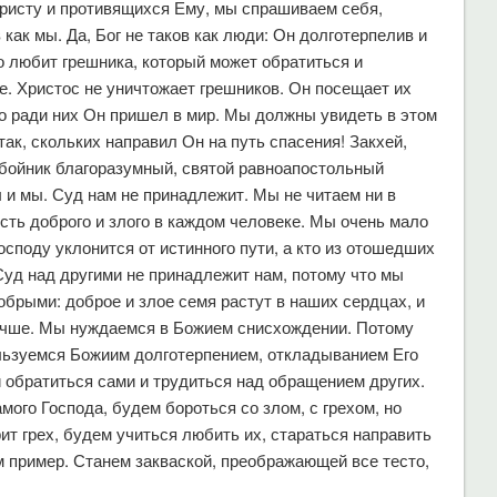
Христу и противящихся Ему, мы спрашиваем себя,
в как мы. Да, Бог не таков как люди: Он долготерпелив и
но любит грешника, который может обратиться и
ие. Христос не уничтожает грешников. Он посещает их
то ради них Он пришел в мир. Мы должны увидеть в этом
к, скольких направил Он на путь спасения! Закхей,
бойник благоразумный, святой равноапостольный
 и мы. Суд нам не принадлежит. Мы не читаем ни в
есть доброго и злого в каждом человеке. Мы очень мало
споду уклонится от истинного пути, а кто из отошедших
 Суд над другими не принадлежит нам, потому что мы
брыми: доброе и злое семя растут в наших сердцах, и
лучше. Мы нуждаемся в Божием снисхождении. Потому
льзуемся Божиим долготерпением, откладыванием Его
 обратиться сами и трудиться над обращением других.
го Господа, будем бороться со злом, с грехом, но
ит грех, будем учиться любить их, стараться направить
им пример. Станем закваской, преображающей все тесто,