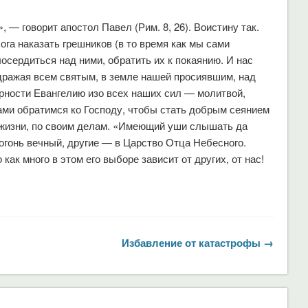
, — говорит апостол Павел (Рим. 8, 26). Воистину так.
ога наказать грешников (в то время как мы сами
осердиться над ними, обратить их к покаянию. И нас
одражая всем святым, в земле нашей просиявшим, над
ерности Евангелию изо всех наших сил — молитвой,
ами обратимся ко Господу, чтобы стать добрым сеянием
 жизни, по своим делам. «Имеющий уши слышать да
огонь вечный, другие — в Царство Отца Небесного.
ак много в этом его выборе зависит от других, от нас!
Избавление от катастрофы →