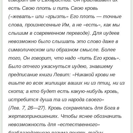
есть Свою плоть и пить Свою кровь
(«жевать» или «грызть» Его плоть — точные
слова, произнесенные Им, а не «есть», как мы
слышим в современном переводе). Для иудеев
невозможно было слышать это слово даже в
символическом или образном смысле. Более
того, Он говорит, что надо «пить Его кровь».
Было отчего ужаснуться иудею, знавшему
предписание книги Левит: «Никакой крови не
ешьте во всех жилищах ваших ни из птиц, ни из
скота; а кто будет есть какую-нибудь кровь,
истребится душа та из народа своего»
(Лев. 7, 26—27). Кровь сохранялась для Бога в
жертвоприношениях. Чтобы яснее обозначить
невозможность для «естественного»
безблагодатного разума понять тайну