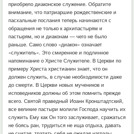
приобрело диаконское служение. Обратите
внимание, что патриаршие рождественские и
пасхальные послания теперь начинаются с
обращения не только к архипастырям и
пастырям, но и диаконам — чего не было
раньше. Само слово «диакон» означает
«служитель». Это смиренное и подлинное
напоминание о Христе Служителе. В Церкви по
примеру Христа христианин знает, что он
должен служить, в случае необходимости даже
до смерти. В Церкви новых мучеников и
исповедников должны об этом помнить прежде
всего. Святой праведный Иоанн Кронштадтский,
все великие пастыри молили Господа научить их
служить Ему как Он того заслуживает, сражаться
не боясь ран, трудиться не ища отдыха, давать
не считая, тратить себя не ожидая награды,