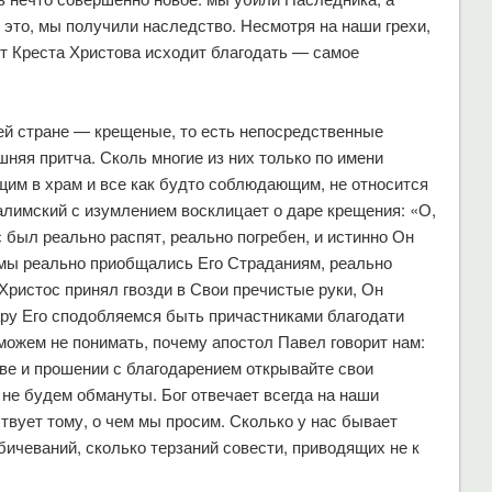
е это, мы получили наследство. Несмотря на наши грехи,
т Креста Христова исходит благодать — самое
ей стране — крещеные, то есть непосредственные
шняя притча. Сколь многие из них только по имени
ящим в храм и все как будто соблюдающим, не относится
алимский с изумлением восклицает о даре крещения: «О,
 был реально распят, реально погребен, и истинно Он
ы мы реально приобщались Его Страданиям, реально
Христос принял гвозди в Свои пречистые руки, Он
ару Его сподобляемся быть причастниками благодати
можем не понимать, почему апостол Павел говорит нам:
итве и прошении с благодарением открывайте свои
 не будем обмануты. Бог отвечает всегда на наши
ствует тому, о чем мы просим. Сколько у нас бывает
ичеваний, сколько терзаний совести, приводящих не к