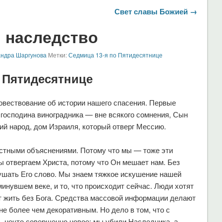
Свет славы Божией →
 наследство
андра Шаргунова
Метки:
Седмица 13-я по Пятидесятнице
 Пятидесятнице
овествование об истории нашего спасения. Первые
н господина виноградника — вне всякого сомнения, Сын
ий народ, дом Израиля, который отверг Мессию.
стными объяснениями. Потому что мы — тоже эти
ы отвергаем Христа, потому что Он мешает нам. Без
лушать Его слово. Мы знаем тяжкое искушение нашей
минувшем веке, и то, что происходит сейчас. Люди хотят
ят жить без Бога. Средства массовой информации делают
е более чем декоративным. Но дело в том, что с
ь нечто совершенно новое: мы убили Наследника, а