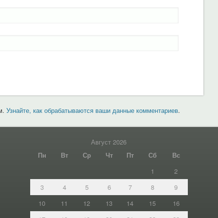
м.
Узнайте, как обрабатываются ваши данные комментариев
.
Август 2026
Пн
Вт
Ср
Чт
Пт
Сб
Вс
1
2
3
4
5
6
7
8
9
10
11
12
13
14
15
16