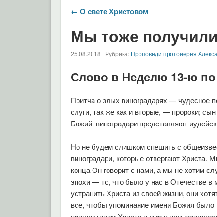
← О свете Христовом
Мы тоже получили
25.08.2018 | Рубрика:
Проповеди протоиерея Алекс
Слово в Неделю 13-ю по
Притча о злых виноградарях — чудесное п
слуги, так же как и вторые, — пророки; сы
Божий; виноградари представляют иудейск
Но не будем слишком спешить с общеизве
виноградари, которые отвергают Христа. М
конца Он говорит с нами, а мы не хотим с
эпохи — то, что было у нас в Отечестве в 
устранить Христа из своей жизни, они хот
все, чтобы упоминание имени Божия было н
пришествием Христа в мир в нем появилос