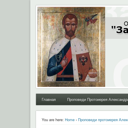
Moral.Ru
Общественный Комитет "За нравственное возрожде
Главная
Проповеди Протоиерея Александр
You are here:
Home
›
Проповеди протоиерея Алек