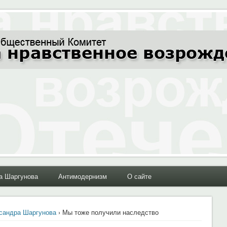
ние Отечества"
а Шаргунова
Антимодернизм
О сайте
сандра Шаргунова
› Мы тоже получили наследство