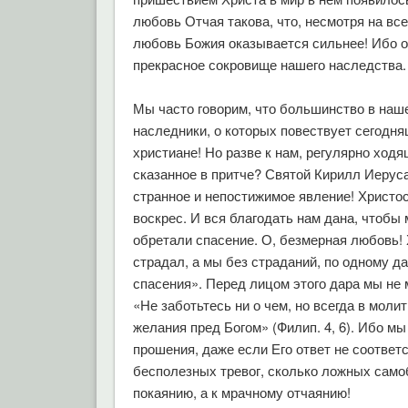
любовь Отчая такова, что, несмотря на вс
любовь Божия оказывается сильнее! Ибо о
прекрасное сокровище нашего наследства.
Мы часто говорим, что большинство в наш
наследники, о которых повествует сегодня
христиане! Но разве к нам, регулярно ход
сказанное в притче? Святой Кирилл Иерус
странное и непостижимое явление! Христос
воскрес. И вся благодать нам дана, чтоб
обретали спасение. О, безмерная любовь! 
страдал, а мы без страданий, по одному д
спасения». Перед лицом этого дара мы не 
«Не заботьтесь ни о чем, но всегда в мол
желания пред Богом» (Филип. 4, 6). Ибо мы
прошения, даже если Его ответ не соответ
бесполезных тревог, сколько ложных самоб
покаянию, а к мрачному отчаянию!