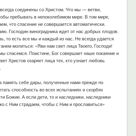
всегда соединены со Христом. Что мы — ветви,
чтобы пребывать в непоколебимом мире. В том мире,
аем, что спасение не совершается автоматически.
ю. Господин виноградника ждет от нас добрых плодов.
, то есть все мы и каждый из нас. Не всегда удается
танем молиться: «Яви нам свет лица Твоего, Господи!
 мы спасемся. Поистине, Бог совершает наше покаяние и
ет Христов озаряет лица тех, кто узнает любовь
.
а память себе дары, полученные нами прежде по
етать способность во всех испытаниях и скорбях
ти Божии. А если дети, то и наследники, наследники
ко с Ним страдаем, чтобы с Ним и прославиться»