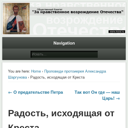
Общественный Комитет "За нравственное возрождение Отечества"
Moral.Ru
Navigation
You are here:
Home
›
Проповеди протоиерея Александра
Шаргунова
› Радость, исходящая от Креста
← О предательстве Петра
Так вот Он где — наш
Царь! →
Радость, исходящая от
Креста