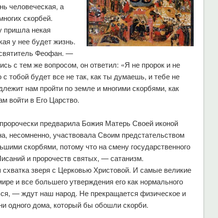
нь человеческая, а
многих скорбей.
у пришла некая
кая у нее будет жизнь.
 святитель Феофан. —
сь с тем же вопросом, он ответил: «Я не пророк и не
 с тобой будет все не так, как ты думаешь, и тебе не
лежит нам пройти по земле и многими скорбями, как
м войти в Его Царство.
е пророчески предварила Божия Матерь Своей иконой
на, несомненно, участвовала Своим предстательством
ьшими скорбями, потому что на смену государственного
Писаний и пророчеств святых, — сатанизм.
 схватка зверя с Церковью Христовой. И самые великие
ире и все большего утверждения его как нормального
ться, — ждут наш народ. Не прекращается физическое и
ни одного дома, который бы обошли скорби.