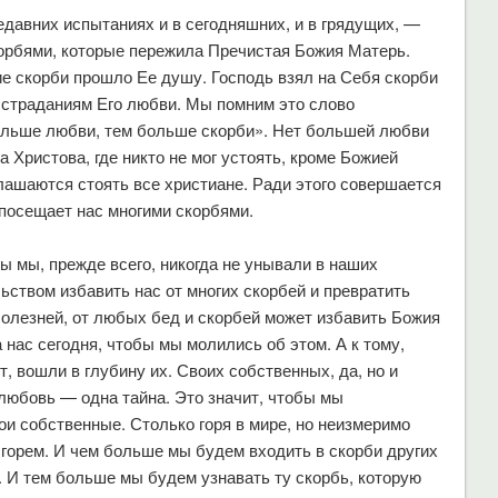
едавних испытаниях и в сегодняшних, и в грядущих, —
скорбями, которые пережила Пречистая Божия Матерь.
ие скорби прошло Ее душу. Господь взял на Себя скорби
 страданиям Его любви. Мы помним это слово
ольше любви, тем больше скорби». Нет большей любви
а Христова, где никто не мог устоять, кроме Божией
лашаются стоять все христиане. Ради этого совершается
 посещает нас многими скорбями.
ы мы, прежде всего, никогда не унывали в наших
ьством избавить нас от многих скорбей и превратить
болезней, от любых бед и скорбей может избавить Божия
 нас сегодня, чтобы мы молились об этом. А к тому,
, вошли в глубину их. Своих собственных, да, но и
 любовь — одна тайна. Это значит, чтобы мы
ои собственные. Столько горя в мире, но неизмеримо
горем. И чем больше мы будем входить в скорби других
. И тем больше мы будем узнавать ту скорбь, которую