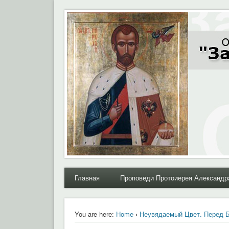
Moral.Ru
Общественный Комитет "За нравственное возрожде
Главная
Проповеди Протоиерея Александр
You are here:
Home
›
Неувядаемый Цвет. Перед 