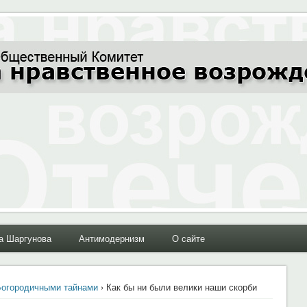
ние Отечества"
а Шаргунова
Антимодернизм
О сайте
Богородичными тайнами
› Как бы ни были велики наши скорби