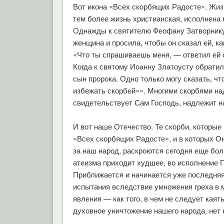
Вот икона «Всех скорбящих Радосте». Жиз
тем более жизнь христианская, исполнена 
Однажды к святителю Феофану Затворник
женщина и просила, чтобы он сказал ей, ка
«Что ты спрашиваешь меня, — ответил ей
Когда к святому Иоанну Златоусту обратили
сын пророка. Одно только могу сказать, что
избежать скорбей»». Многими скорбями над
свидетельствует Сам Господь, надлежит на
И вот наше Отечество. Те скорби, которы
«Всех скорбящих Радосте», и в которых О
за наш народ, раскроются сегодня еще бол
атеизма приходит худшее, во исполнение 
Приближается и начинается уже последняя
испытания вследствие умножения греха в м
явления — как того, в чем не следует кая
духовное уничтожение нашего народа, нет 