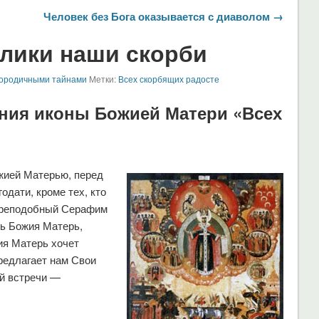
Человек без Бога оказывается с диаволом →
елики наши скорби
городичными тайнами
Метки:
Всех скорбящих радосте
ния иконы Божией Матери «Всех
ожией Матерью, перед
одати, кроме тех, кто
преподобный Серафим
ь Божия Матерь,
ия Матерь хочет
редлагает нам Свои
ой встречи —