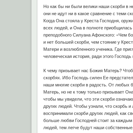
Но как бы ни были велики наши скорби в н
они не идут ни в какое сравнение с теми 
Когда Она стояла у Креста Господня, оруж
всех людей, и Она в полноте приобщилась
преподобного Силуана Афонского: «Чем б
и нет большей скорби, чем стояние у Крест
Матери и возлюбленного ученика. Где приг
человеческая история, ради этого Господь
К чему призывает нас Божия Матерь? Чтоб
скорбях. Ибо Господь силен Ее предстател
наши многие скорби в радость. От любых 
Матерь, но не к тому только призывает Она
чтобы мы увидели, что эти скорби означают
других людей. Чтобы узнали, что скорбь и
воспринимали скорби других людей, как св
больше любви Господней стоит за каждым 
людей, тем легче будут наши собственные