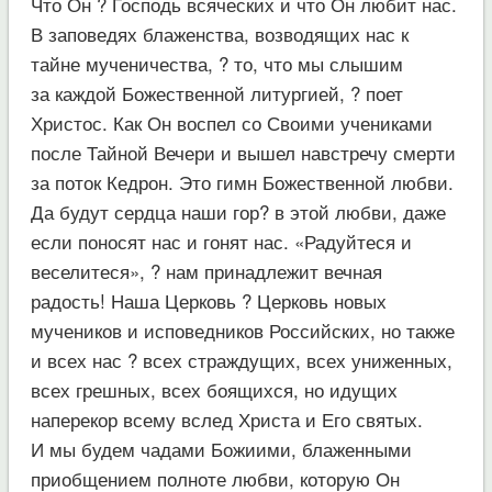
Что Он ? Господь всяческих и что Он любит нас.
В заповедях блаженства, возводящих нас к
тайне мученичества, ? то, что мы слышим
за каждой Божественной литургией, ? поет
Христос. Как Он воспел со Своими учениками
после Тайной Вечери и вышел навстречу смерти
за поток Кедрон. Это гимн Божественной любви.
Да будут сердца наши гор? в этой любви, даже
если поносят нас и гонят нас. «Радуйтеся и
веселитеся», ? нам принадлежит вечная
радость! Наша Церковь ? Церковь новых
мучеников и исповедников Российских, но также
и всех нас ? всех страждущих, всех униженных,
всех грешных, всех боящихся, но идущих
наперекор всему вслед Христа и Его святых.
И мы будем чадами Божиими, блаженными
приобщением полноте любви, которую Он