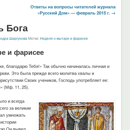
Ответы на вопросы читателей журнала
«Русский Дом» — февраль 2015 г. →
ь Бога
андра Шаргунова
Метки:
Неделя о мытаре и фарисее
е и фарисее
е, благодарю Тебя!» Так обычно начиналась личная и
ркви. Это была прежде всего молитва хвалы и
рисутствии Своих учеников, Господь употребляет ее:
 (Мф. 11, 25).
ыло и всегда
сего за великие
вал умножать
 истории
кою Он вывел