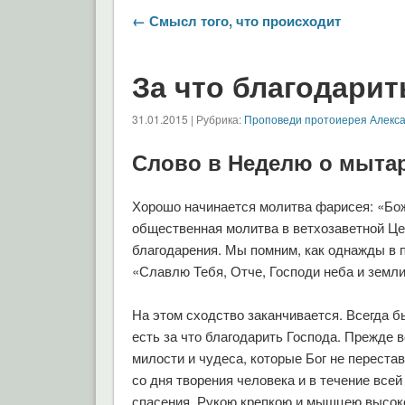
← Смысл того, что происходит
За что благодарит
31.01.2015 | Рубрика:
Проповеди протоиерея Алекс
Слово в Неделю о мытар
Хорошо начинается молитва фарисея: «Бож
общественная молитва в ветхозаветной Це
благодарения. Мы помним, как однажды в п
«Славлю Тебя, Отче, Господи неба и земли»
На этом сходство заканчивается. Всегда б
есть за что благодарить Господа. Прежде в
милости и чудеса, которые Бог не переста
со дня творения человека и в течение всей
спасения. Рукою крепкою и мышцею высо