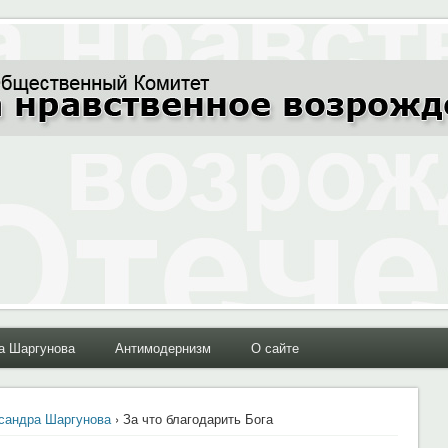
ние Отечества"
а Шаргунова
Антимодернизм
О сайте
сандра Шаргунова
› За что благодарить Бога