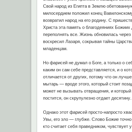
Свой народ из Египта в Землю обетованну
милосердием положил конец Вавилонском
возвратил народ на его родину. С пришест
Христа эта память о благодеяниях Божиих
переполнять все. Жизнь обновилась через 
воскресил Лазаря, сокрывая тайны Царств
младенцам.
Но фарисей не думал о Боге, а только о себ
каким он сам себе представляется, и о кот
отличается от других, потому что он лучше
мытарь — вроде этого, который стоит позад
может не вызывать отвращения, и который 
постится, он скрупулезно отдает десятину.
Однако этот фарисей просто-напросто хвас
Увы, его зло — глубже. Слово Божие точно
кто считает себя праведником, чувствует у