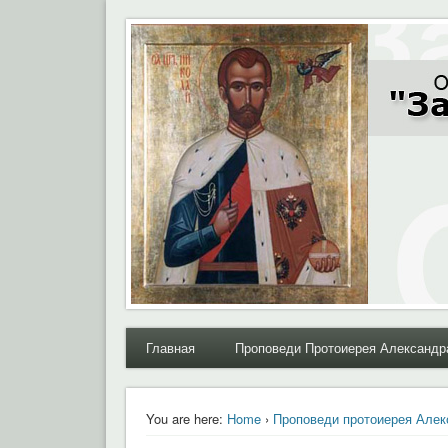
Moral.Ru
Общественный Комитет "За нравственное возрожде
Главная
Проповеди Протоиерея Александр
You are here:
Home
›
Проповеди протоиерея Алек