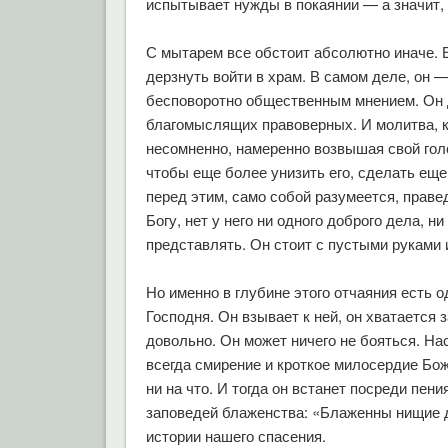
испытывает нужды в покаянии — а значит, 
С мытарем все обстоит абсолютно иначе. 
дерзнуть войти в храм. В самом деле, он 
бесповоротно общественным мнением. Он д
благомыслящих правоверных. И молитва, к
несомненно, намеренно возвышая свой гол
чтобы еще более унизить его, сделать еще
перед этим, само собой разумеется, праве
Богу, нет у него ни одного доброго дела, н
представлять. Он стоит с пустыми руками
Но именно в глубине этого отчаяния есть о
Господня. Он взывает к ней, он хватается 
довольно. Он может ничего не бояться. На
всегда смирение и кроткое милосердие Бож
ни на что. И тогда он встанет посреди пе
заповедей блаженства: «Блаженны нищие д
истории нашего спасения.