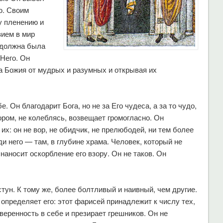
ю. Своим
у пленению и
вием в мир
 должна была
Него. Он
а Божия от мудрых и разумных и открывая их
е. Он благодарит Бога, но не за Его чудеса, а за то чудо,
ором, не колеблясь, возвещает громогласно. Он
 их: он не вор, не обидчик, не прелюбодей, ни тем более
и него — там, в глубине храма. Человек, который не
наносит оскорбление его взору. Он не таков. Он
тун. К тому же, более болтливый и наивный, чем другие.
 определяет его: этот фарисей принадлежит к числу тех,
веренность в себе и презирает грешников. Он не