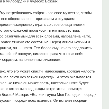
и в милосердии и чудесах Божиих.
Ему потребовалось собрать все свое мужество, чтобы
— вне общества, он — презираем и осуждаем
олжен ежедневно утирать со своего лица плевки
оторую фарисей произносит в его присутствии,
ос различимыми для всех словами, направлена на то,
 более тяжким его состояние. Перед лицом Божиим и
дником, он — ничто. Тем более ему нечего предложить
и малейшей заслуги, никакого права что-то из себя
 и сердцем, наполненным отчаянием.
дно, что его может спасти: милосердие, кроткая жалость
за нее почти без всякой надежды. И этого оказывается
сколько низко он может пасть, настолько ниже будет
ие, с которым он однажды встретится, несмотря
ния Божией Матери: «Величит душа Моя Господа», посреди
ухом», посреди всех псалмов. Он встанет посреди