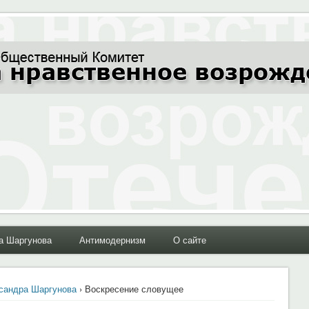
ние Отечества"
а Шаргунова
Антимодернизм
О сайте
сандра Шаргунова
› Воскресение словущее