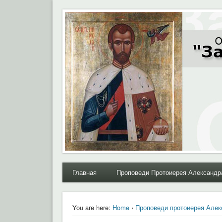
Moral.Ru
Общественный Комитет "За нравственное возрожде
Главная
Проповеди Протоиерея Александр
You are here:
Home
›
Проповеди протоиерея Алек