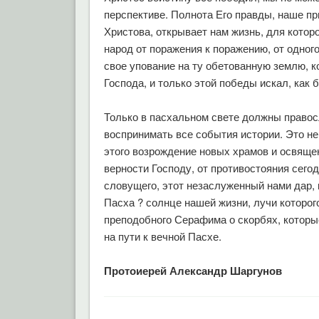
перспективе. Полнота Его правды, наше п
Христова, открывает нам жизнь, для котор
народ от поражения к поражению, от одного
свое упование на ту обетованную землю, кот
Господа, и только этой победы искал, как
Только в пасхальном свете должны правосл
воспринимать все события истории. Это н
этого возрождение новых храмов и освящ
верности Господу, от противостояния сег
словущего, этот незаслуженный нами дар, 
Пасха ? солнце нашей жизни, лучи которог
преподобного Серафима о скорбях, которы
на пути к вечной Пасхе.
Протоиерей Александр Шаргунов