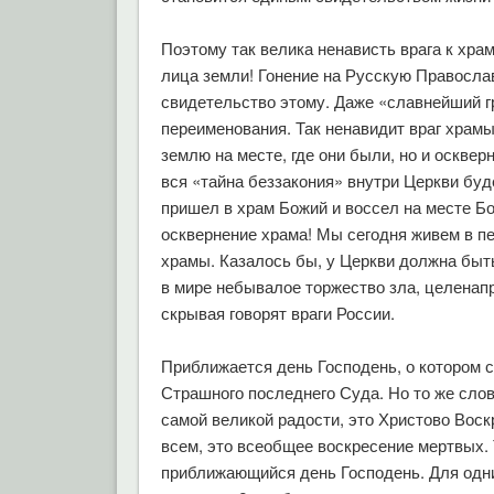
Поэтому так велика ненависть врага к хра
лица земли! Гонение на Русскую Правосла
свидетельство этому. Даже «славнейший гр
переименования. Так ненавидит враг храмы
землю на месте, где они были, но и оскве
вся «тайна беззакония» внутри Церкви буд
пришел в храм Божий и воссел на месте Бо
осквернение храма! Мы сегодня живем в п
храмы. Казалось бы, у Церкви должна быт
в мире небывалое торжество зла, целенапр
скрывая говорят враги России.
Приближается день Господень, о котором с
Страшного последнего Суда. Но то же слов
самой великой радости, это Христово Воск
всем, это всеобщее воскресение мертвых. 
приближающийся день Господень. Для одни