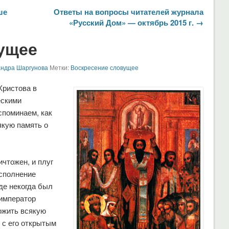
ше
Ответы на вопросы читателей журнала
«Русский Дом» — октябрь 2015 г. →
ущее
андра Шаргунова
Метки:
Воскресение словущее
Христова в
ескими
споминаем, как
якую память о
ичтожен, и плуг
исполнение
де некогда был
 император
ожить всякую
 с его открытым