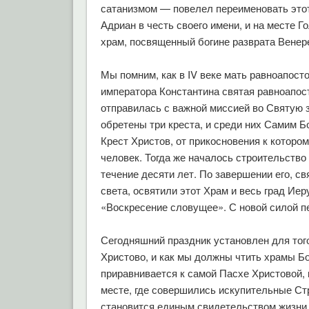
сатанизмом — повелел переименовать этот
Адриан в честь своего имени, и на месте 
храм, посвященный богине разврата Венер
Мы помним, как в IV веке мать равноапост
императора Константина святая равноапос
отправилась с важной миссией во Святую
обретены три креста, и среди них Самим Б
Крест Христов, от прикосновения к которо
человек. Тогда же началось строительство
течение десяти лет. По завершении его, с
света, освятили этот Храм и весь град Ие
«Воскресение словущее». С новой силой п
Сегодняшний праздник установлен для того
Христово, и как мы должны чтить храмы Бо
приравнивается к самой Пасхе Христовой,
месте, где совершились искупительные Стр
становится единым свидетельством жизни 