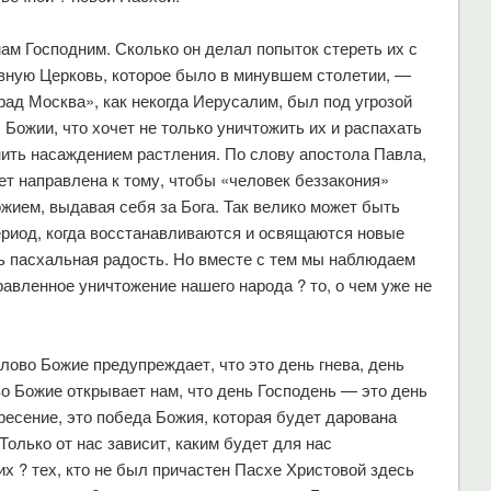
мам Господним. Сколько он делал попыток стереть их с
вную Церковь, которое было в минувшем столетии, —
ад Москва», как некогда Иерусалим, был под угрозой
 Божии, что хочет не только уничтожить их и распахать
рнить насаждением растления. По слову апостола Павла,
ет направлена к тому, чтобы «человек беззакония»
жием, выдавая себя за Бога. Так велико может быть
ериод, когда восстанавливаются и освящаются новые
ь пасхальная радость. Но вместе с тем мы наблюдаем
авленное уничтожение нашего народа ? то, о чем уже не
лово Божие предупреждает, что это день гнева, день
о Божие открывает нам, что день Господень — это день
ресение, это победа Божия, которая будет дарована
Только от нас зависит, каким будет для нас
х ? тех, кто не был причастен Пасхе Христовой здесь