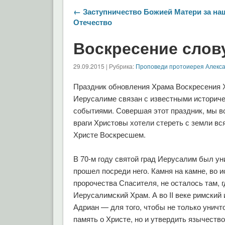
← Заступничество Божией Матери за на
Отечество
Воскресение слов
29.09.2015 | Рубрика:
Проповеди протоиерея Алекс
Праздник обновления Храма Воскресения 
Иерусалиме связан с известными историч
событиями. Совершая этот праздник, мы в
враги Христовы хотели стереть с земли вс
Христе Воскресшем.
В 70-м году святой град Иерусалим был ун
прошел посреди него. Камня на камне, во 
пророчества Спасителя, не осталось там, г
Иерусалимский Храм. А во II веке римский
Адриан — для того, чтобы не только уничт
память о Христе, но и утвердить язычество