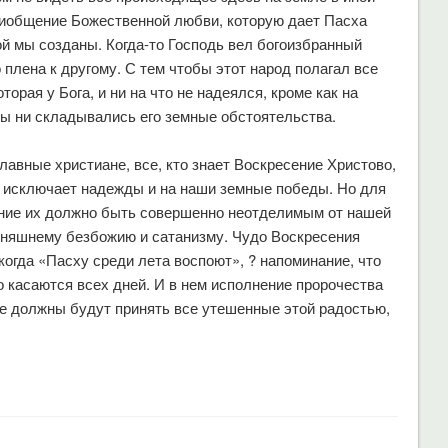
риобщение Божественной любви, которую дает Пасха
ой мы созданы. Когда-то Господь вел богоизбранный
 плена к другому. С тем чтобы этот народ полагал все
орая у Бога, и ни на что не надеялся, кроме как на
 бы ни складывались его земные обстоятельства.
авные христиане, все, кто знает Воскресение Христово,
е исключает надежды и на наши земные победы. Но для
ение их должно быть совершенно неотделимым от нашей
одняшнему безбожию и сатанизму. Чудо Воскресения
когда «Пасху среди лета воспоют», ? напоминание, что
о касаются всех дней. И в нем исполнение пророчества
е должны будут принять все утешенные этой радостью,