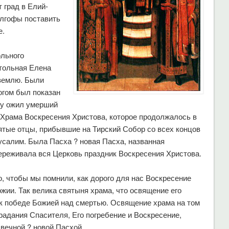
 град в Елий-
Голгофы поставить
е.
ольного
тольная Елена
 землю. Были
огом был показан
му ожил умерший
 Храма Воскресения Христова, которое продолжалось в
вятые отцы, прибывшие на Тирский Собор со всех концов
русалим. Была Пасха ? новая Пасха, названная
ереживала вся Церковь праздник Воскресения Христова.
, чтобы мы помнили, как дорого для нас Воскресение
жии. Так велика святыня храма, что освящение его
 к победе Божией над смертью. Освящение храма на том
адания Спасителя, Его погребение и Воскресение,
вечной ? новой Пасхой.