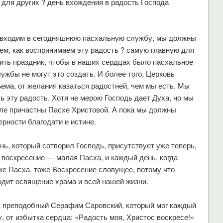
 а для других ? день вхождения в радость Господа
и, входим в сегодняшнюю пасхальную службу, мы должны
ем, как воспринимаем эту радость ? самую главную для
оить праздник, чтобы в наших сердцах было пасхальное
ужбы не могут это создать. И более того, Церковь
ъема, от желания казаться радостней, чем мы есть. Мы
ь эту радость. Хотя не мерою Господь дает Духа, но мы
деле причастны Пасхе Христовой. А пока мы должны
рности благодати и истине.
нь, который сотворил Господь, присутствует уже теперь,
И воскресение — малая Пасха, и каждый день, когда
е Пасха, тоже Воскресение словущее, потому что
ходит освящение храма и всей нашей жизни.
как преподобный Серафим Саровский, который мог каждый
, от избытка сердца: «Радость моя, Христос воскресе!»