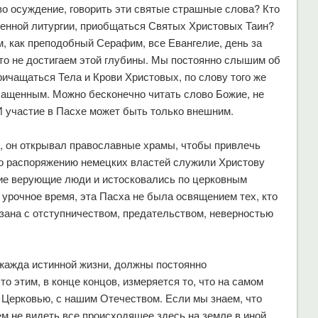
 во осуждение, говорить эти святые страшные слова? Кто
енной литургии, приобщаться Святых Христовых Таин?
, как преподобный Серафим, все Евангелие, день за
что не достигаем этой глубины. Мы постоянно слышим об
ичащаться Тела и Крови Христовых, по слову того же
чащенным. Можно бесконечно читать слово Божие, не
 участие в Пасхе может быть только внешним.
, он открывал православные храмы, чтобы привлечь
 по распоряжению немецких властей служили Христову
кие верующие люди и истосковались по церковным
урочное время, эта Пасха не была освящением тех, кто
язана с отступничеством, предательством, неверностью
жажда истинной жизни, должны постоянно
о этим, в конце концов, измеряется то, что на самом
 Церковью, с нашим Отечеством. Если мы знаем, что
м не видеть все происходящее здесь на земле в иной