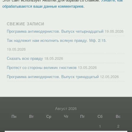
обрабатываются ваши данные комментариев
.
СВЕЖИЕ ЗАПИСИ
Программа антимодернистов. Выпуск четырнадцатый
19.05.2026
Так надлежит нам исполнить всякую правду. Мф. 2:15.
19.05.2026
Сказать всю правду
18.05.2026
Протест со стороны великих гностиков
13.05.2026
Программа антимодернистов. Выпуск тринадцатый
12.05.2026
Август 2026
Пн
Вт
Ср
Чт
Пт
Сб
Вс
1
2