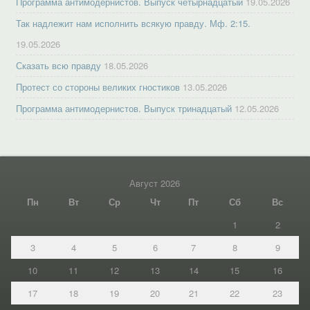
Программа антимодернистов. Выпуск четырнадцатый
19.05.2026
Так надлежит нам исполнить всякую правду. Мф. 2:15.
19.05.2026
Сказать всю правду
18.05.2026
Протест со стороны великих гностиков
13.05.2026
Программа антимодернистов. Выпуск тринадцатый
12.05.2026
Август 2026
Пн
Вт
Ср
Чт
Пт
Сб
Вс
1
2
3
4
5
6
7
8
9
10
11
12
13
14
15
16
17
18
19
20
21
22
23