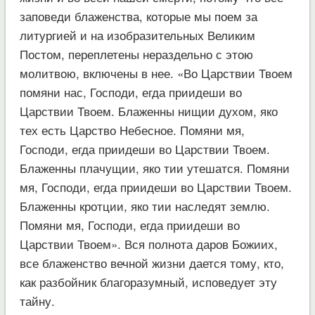
заповеди блаженства, которые мы поем за
литургией и на изобразительных Великим
Постом, переплетены нераздельно с этою
молитвою, включены в нее. «Во Царствии Твоем
помяни нас, Господи, егда приидеши во
Царствии Твоем. Блаженны нищии духом, яко
тех есть Царство Небесное. Помяни мя,
Господи, егда приидеши во Царствии Твоем.
Блаженны плачущии, яко тии утешатся. Помяни
мя, Господи, егда приидеши во Царствии Твоем.
Блаженны кротции, яко тии наследят землю.
Помяни мя, Господи, егда приидеши во
Царствии Твоем». Вся полнота даров Божиих,
все блаженство вечной жизни дается тому, кто,
как разбойник благоразумный, исповедует эту
тайну.