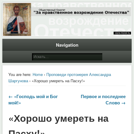
Общественный Комитет "За нравственное возрождение Отечества"
Moral.Ru
Navigation
You are here:
Home
›
Проповеди протоиерея Александра
Шаргунова
› «Хорошо умереть на Пасху!»
← «Господь мой и Бог
Первое и последнее
мой!»
Слово →
«Хорошо умереть на
Пасху!»