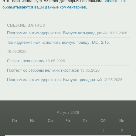
Этот сайт использует Akismet для борьбы со спамом.
Узнайте, как
обрабатываются ваши данные комментариев
.
СВЕЖИЕ ЗАПИСИ
Программа антимодернистов. Выпуск четырнадцатый
19.05.2026
Так надлежит нам исполнить всякую правду. Мф. 2:15.
19.05.2026
Сказать всю правду
18.05.2026
Протест со стороны великих гностиков
13.05.2026
Программа антимодернистов. Выпуск тринадцатый
12.05.2026
Август 2026
Пн
Вт
Ср
Чт
Пт
Сб
Вс
1
2