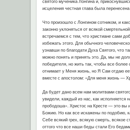
святого мученика Лонгина и, прикоснувшись
исцеления честная глава была перенесена
Что произошло с Лонгином сотником, и как
законно уклоняться от всякой смертельной
встречаемся с тем, что христиане сами до
избежать этого. Для обычного человеческо
узнавши по благодати Духа Святого, что т
можно понять и принять это. Да, мы не до
победителя, но жить так, чтобы все более
отнимает у Меня жизнь, но Я Сам отдаю ее»
вместе с апостолом: «Для меня жизнь — Хр
Да будет дано всем нам молитвами святого
увидели, каждый из нас, как исполняется 
прободоша». Христос на Кресте — это вы и
Божию. Но как все искажены по подобию, к
Себе всякий грех, всякую смерть, всякое 
оттого что все наши беды стали Его бедами