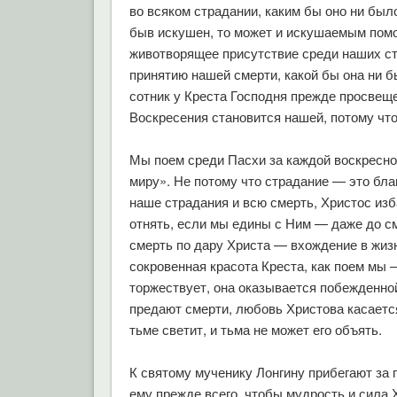
во всяком страдании, каким бы оно ни был
быв искушен, то может и искушаемым помочь
животворящее присутствие среди наших стр
принятию нашей смерти, какой бы она ни б
сотник у Креста Господня прежде просвещ
Воскресения становится нашей, потому чт
Мы поем среди Пасхи за каждой воскресно
миру». Не потому что страдание — это благ
наше страдания и всю смерть, Христос изб
отнять, если мы едины с Ним — даже до сме
смерть по дару Христа — вхождение в жиз
сокровенная красота Креста, как поем мы —
торжествует, она оказывается побежденной.
предают смерти, любовь Христова касается
тьме светит, и тьма не может его объять.
К святому мученику Лонгину прибегают за
ему прежде всего, чтобы мудрость и сила 