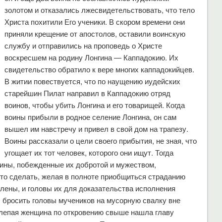
золотом и отказались лжесвидетельствовать, что тело
Христа похитили Его ученики. В скором времени они
приняли крещение от апостолов, оставили воинскую
службу и отправились на проповедь о Христе
воскресшем на родину Лонгина — Каппадокию. Их
свидетельство обратило к вере многих каппадокийцев.
В житии повествуется, что по наущению иудейских
старейшин Пилат направил в Каппадокию отряд
воинов, чтобы убить Лонгина и его товарищей. Когда
воины прибыли в родное селение Лонгина, он сам
вышел им навстречу и привел в свой дом на трапезу.
Воины рассказали о цели своего прибытия, не зная, что
угощает их тот человек, которого они ищут. Тогда
оины, побежденные их добротой и мужеством,
это сделать, желая в полноте приобщиться страданию
лены, и головы их для доказательства исполнения
л бросить головы мучеников на мусорную свалку вне
 слепая женщина по откровению свыше нашла главу