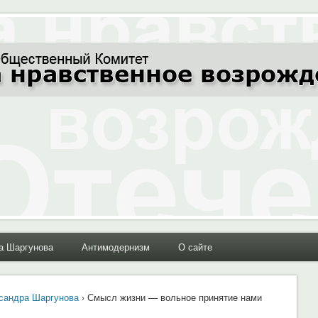
ние Отечества"
а Шаргунова
Антимодернизм
О сайте
сандра Шаргунова
› Смысл жизни — вольное принятие нами