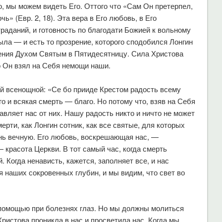
о, мы можем видеть Его. Оттого что «Сам Он претерпел,
» (Евр. 2, 18). Эта вера в Его любовь, в Его
аданий, и готовность по благодати Божией к вольному
ыла — и есть то прозрение, которого сподобился Лонгин
ения Духом Святым в Пятидесятницу. Сила Христова
о Он взял на Себя немощи наши.
й всенощной: «Се бо прииде Крестом радость всему
о и всякая смерть — благо. Но потому что, взяв на Себя
авляет нас от них. Нашу радость никто и ничто не может
рти, как Лонгин сотник, как все святые, для которых
нь вечную. Его любовь, воскрешающая нас, —
 красота Церкви. В тот самый час, когда смерть
 Когда ненависть, кажется, заполняет все, и нас
 наших сокровенных глубин, и мы видим, что свет во
 помощью при болезнях глаз. Но мы должны молиться
Христова проникла в нас и просветила нас. Когда мы