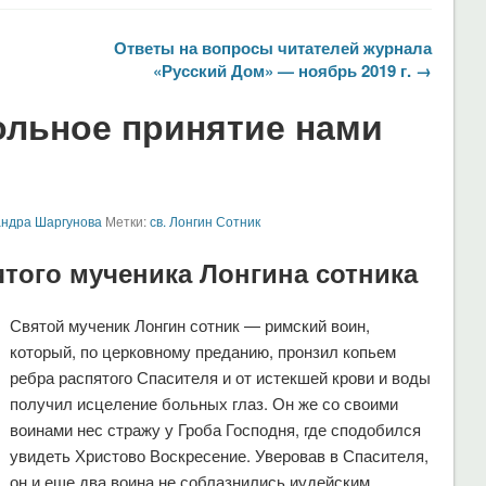
Ответы на вопросы читателей журнала
«Русский Дом» — ноябрь 2019 г. →
льное принятие нами
андра Шаргунова
Метки:
св. Лонгин Сотник
ятого мученика Лонгина сотника
Святой мученик Лонгин сотник — римский воин,
который, по церковному преданию, пронзил копьем
ребра распятого Спасителя и от истекшей крови и воды
получил исцеление больных глаз. Он же со своими
воинами нес стражу у Гроба Господня, где сподобился
увидеть Христово Воскресение. Уверовав в Спасителя,
он и еще два воина не соблазнились иудейским