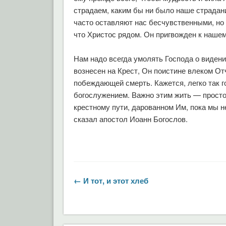
страдаем, каким бы ни было наше страдани
часто оставляют нас бесчувственными, но 
что Христос рядом. Он пригвожден к нашем
Нам надо всегда умолять Господа о видении
вознесен на Крест, Он поистине влеком О
побеждающей смерть. Кажется, легко так г
богослужением. Важно этим жить — просто,
крестному пути, дарованном Им, пока мы не
сказал апостол Иоанн Богослов.
← И тот, и этот хлеб