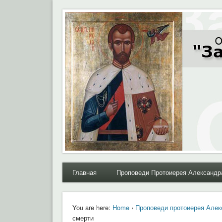
Moral.Ru
Общественный Комитет "За нравственное возрожде
Главная
Проповеди Протоиерея Александр
You are here:
Home
›
Проповеди протоиерея Алек
смерти