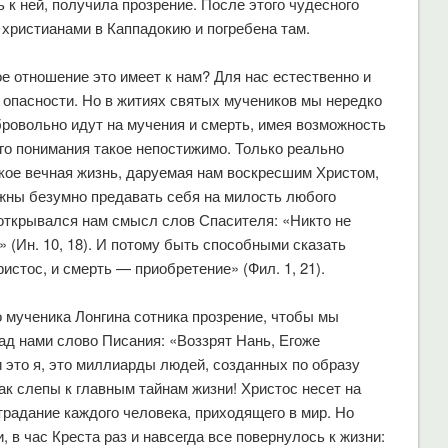
 к ней, получила прозрение. После этого чудесного
 христианами в Каппадокию и погребена там.
ое отношение это имеет к нам? Для нас естественно и
 опасности. Но в житиях святых мучеников мы нередко
бровольно идут на мучения и смерть, имея возможность
го понимания такое непостижимо. Только реально
акое вечная жизнь, даруемая нам воскресшим Христом,
лжны безумно предавать себя на милость любого
 открывался нам смысл слов Спасителя: «Никто не
 (Ин. 10, 18). И потому быть способными сказать
истос, и смерть — приобретение» (Фил. 1, 21).
 мученика Лонгина сотника прозрение, чтобы мы
над нами слово Писания: «Воззрят Нань, Егоже
 это я, это миллиарды людей, созданных по образу
ак слепы к главным тайнам жизни! Христос несет на
страдание каждого человека, приходящего в мир. Но
, в час Креста раз и навсегда все повернулось к жизни: