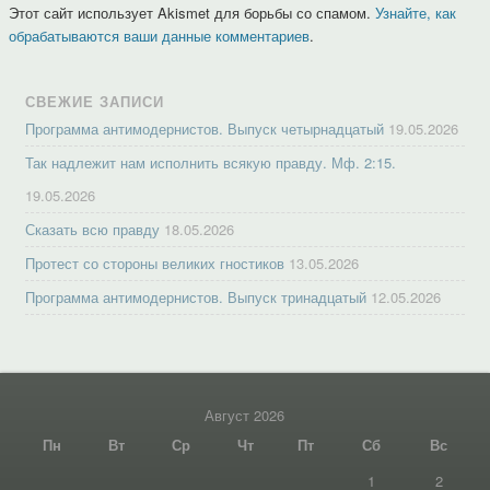
Этот сайт использует Akismet для борьбы со спамом.
Узнайте, как
обрабатываются ваши данные комментариев
.
СВЕЖИЕ ЗАПИСИ
Программа антимодернистов. Выпуск четырнадцатый
19.05.2026
Так надлежит нам исполнить всякую правду. Мф. 2:15.
19.05.2026
Сказать всю правду
18.05.2026
Протест со стороны великих гностиков
13.05.2026
Программа антимодернистов. Выпуск тринадцатый
12.05.2026
Август 2026
Пн
Вт
Ср
Чт
Пт
Сб
Вс
1
2