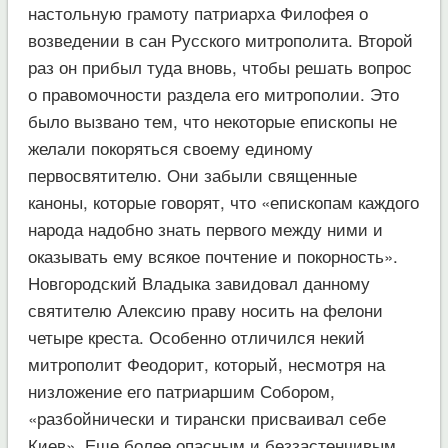
настольную грамоту патриарха Филофея о
возведении в сан Русского митрополита. Второй
раз он прибыл туда вновь, чтобы решать вопрос
о правомочности раздела его митрополии. Это
было вызвано тем, что некоторые епископы не
желали покоряться своему единому
первосвятителю. Они забыли священные
каноны, которые говорят, что «епископам каждого
народа надобно знать первого между ними и
оказывать ему всякое почтение и покорность».
Новгородский Владыка завидовал данному
святителю Алексию праву носить на фелони
четыре креста. Особенно отличился некий
митрополит Феодорит, который, несмотря на
низложение его патриаршим Собором,
«разбойнически и тирански присваивал себе
Киев». Еще более опасным и беззастенчивым