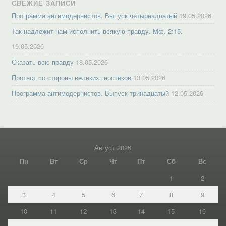
СВЕЖИЕ ЗАПИСИ
Программа антимодернистов. Выпуск четырнадцатый
19.05.2026
Так надлежит нам исполнить всякую правду. Мф. 2:15.
19.05.2026
Сказать всю правду
18.05.2026
Протест со стороны великих гностиков
13.05.2026
Программа антимодернистов. Выпуск тринадцатый
12.05.2026
Август 2026
Пн
Вт
Ср
Чт
Пт
Сб
Вс
1
2
3
4
5
6
7
8
9
10
11
12
13
14
15
16