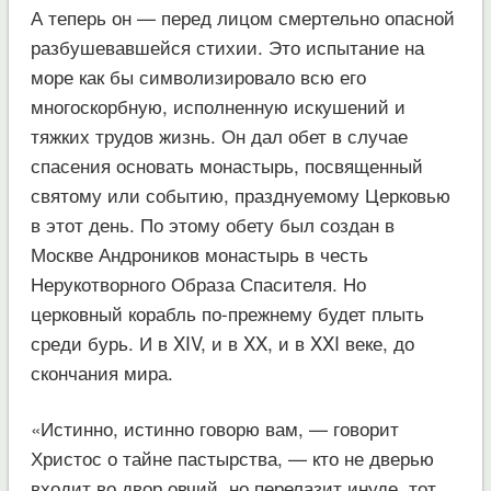
А теперь он — перед лицом смертельно опасной
разбушевавшейся стихии. Это испытание на
море как бы символизировало всю его
многоскорбную, исполненную искушений и
тяжких трудов жизнь. Он дал обет в случае
спасения основать монастырь, посвященный
святому или событию, празднуемому Церковью
в этот день. По этому обету был создан в
Москве Андроников монастырь в честь
Нерукотворного Образа Спасителя. Но
церковный корабль по-прежнему будет плыть
среди бурь. И в XIV, и в XX, и в XXI веке, до
скончания мира.
«Истинно, истинно говорю вам, — говорит
Христос о тайне пастырства, — кто не дверью
входит во двор овчий, но перелазит инуде, тот