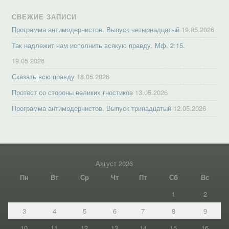
СВЕЖИЕ ЗАПИСИ
Программа антимодернистов. Выпуск четырнадцатый
19.05.2026
Так надлежит нам исполнить всякую правду. Мф. 2:15.
19.05.2026
Сказать всю правду
18.05.2026
Протест со стороны великих гностиков
13.05.2026
Программа антимодернистов. Выпуск тринадцатый
12.05.2026
Август 2026
Пн
Вт
Ср
Чт
Пт
Сб
Вс
1
2
3
4
5
6
7
8
9
10
11
12
13
14
15
16