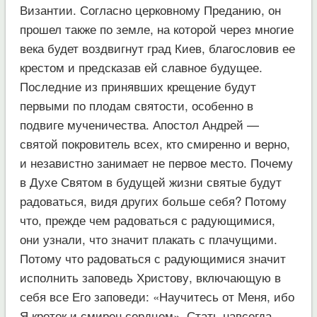
Византии. Согласно церковному Преданию, он
прошел также по земле, на которой через многие
века будет воздвигнут град Киев, благословив ее
крестом и предсказав ей славное будущее.
Последние из принявших крещение будут
первыми по плодам святости, особенно в
подвиге мученичества. Апостол Андрей —
святой покровитель всех, кто смиренно и верно,
и независтно занимает не первое место. Почему
в Духе Святом в будущей жизни святые будут
радоваться, видя других больше себя? Потому
что, прежде чем радоваться с радующимися,
они узнали, что значит плакать с плачущими.
Потому что радоваться с радующимися значит
исполнить заповедь Христову, включающую в
себя все Его заповеди: «Научитесь от Меня, ибо
Я кроток и смирен сердцем». Стать навсегда