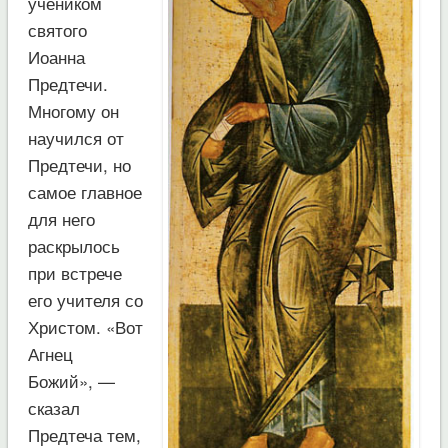
учеником
святого
Иоанна
Предтечи.
Многому он
научился от
Предтечи, но
самое главное
для него
раскрылось
при встрече
его учителя со
Христом. «Вот
Агнец
Божий», —
сказал
Предтеча тем,