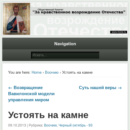
Общественный Комитет "За нравственное возрождение Отечества"
Moral.Ru
Navigation
You are here:
Home
›
Воочию
› Устоять на камне
← Возвращение
Суть нашей веры →
Вавилонской модели
управления миром
Устоять на камне
09.10.2013 | Рубрика:
Воочию
,
Черный октябрь - 93