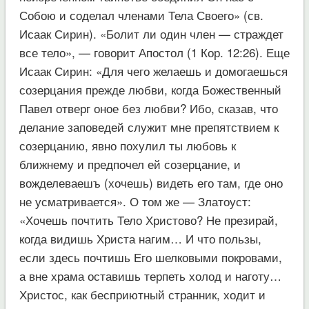
Собою и соделал членами Тела Своего» (св.
Исаак Сирин). «Болит ли один член — страждет
все тело», — говорит Апостол (1 Кор. 12:26). Еще
Исаак Сирин: «Для чего желаешь и домогаешься
созерцания прежде любви, когда Божественный
Павел отверг оное без любви? Ибо, сказав, что
делание заповедей служит мне препятствием к
созерцанию, явно похулил ты любовь к
ближнему и предпочел ей созерцание, и
вожделеваешъ (хочешь) видеть его там, где оно
не усматривается». О том же — Златоуст:
«Хочешь почтить Тело Христово? Не презирай,
когда видишь Христа нагим… И что пользы,
если здесь почтишь Его шелковыми покровами,
а вне храма оставишь терпеть холод и наготу…
Христос, как бесприютный странник, ходит и