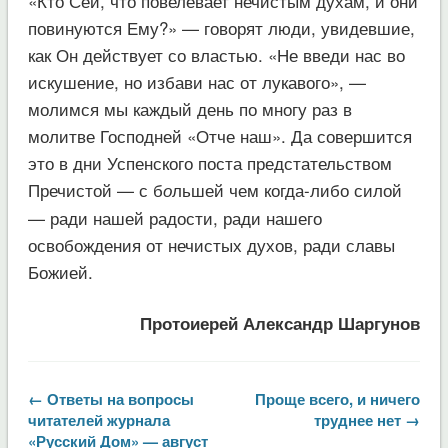
«Кто Сей, что повелевает нечистым духам, и они
повинуются Ему?» — говорят люди, увидевшие,
как Он действует со властью. «Не введи нас во
искушение, но избави нас от лукавого», —
молимся мы каждый день по многу раз в
молитве Господней «Отче наш». Да совершится
это в дни Успенского поста предстательством
Пречистой — с б
льшей чем когда-либо силой
о
— ради нашей радости, ради нашего
освобождения от нечистых духов, ради славы
Божией.
Протоиерей Александр Шаргунов
← Ответы на вопросы
Проще всего, и ничего
читателей журнала
труднее нет →
«Русский Дом» — август