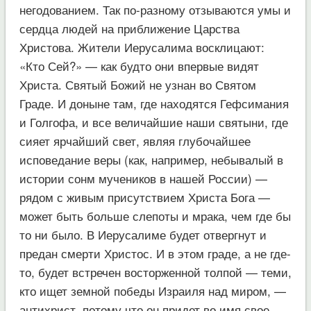
негодованием. Так по-разному отзываются умы и
сердца людей на приближение Царства
Христова. Жители Иерусалима восклицают:
«Кто Сей?» — как будто они впервые видят
Христа. Святый Божий не узнан во Святом
Граде. И доныне там, где находятся Гефсимания
и Голгофа, и все величайшие наши святыни, где
сияет ярчайший свет, являя глубочайшее
исповедание веры (как, например, небывалый в
истории сонм мучеников в нашей России) —
рядом с живым присутствием Христа Бога —
может быть больше слепоты и мрака, чем где бы
то ни было. В Иерусалиме будет отвергнут и
предан смерти Христос. И в этом граде, а не где-
то, будет встречен восторженной толпой — теми,
кто ищет земной победы Израиля над миром, —
антихрист, потому что он придет во имя свое.