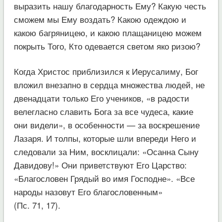
выразить нашу благодарность Ему? Какую честь
сможем мы Ему воздать? Какою одеждою и
какою багряницею, и какою плащаницею можем
покрыть Того, Кто одевается светом яко ризою?
Когда Христос приблизился к Иерусалиму, Бог
вложил внезапно в сердца множества людей, не
двенадцати только Его учеников, «в радости
велегласно славить Бога за все чудеса, какие
они видели», в особенности — за воскрешение
Лазаря. И толпы, которые шли впереди Него и
следовали за Ним, восклицали: «Осанна Сыну
Давидову!» Они приветствуют Его Царство:
«Благословен Грядый во имя Господне». «Все
народы назовут Его благословенным»
(Пс. 71, 17).