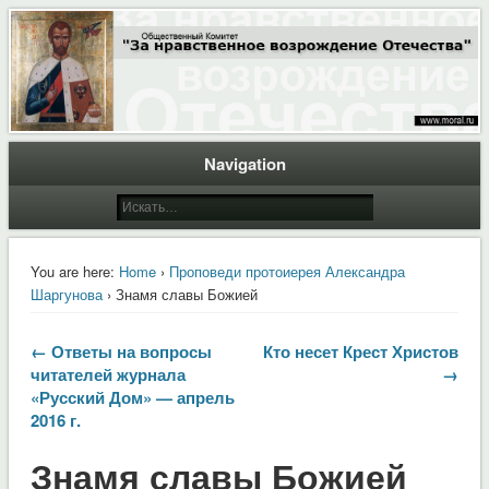
Общественный Комитет "За нравственное возрождение Отечества"
Moral.Ru
Navigation
You are here:
Home
›
Проповеди протоиерея Александра
Шаргунова
› Знамя славы Божией
← Ответы на вопросы
Кто несет Крест Христов
читателей журнала
→
«Русский Дом» — апрель
2016 г.
Знамя славы Божией