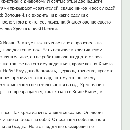
 христиан с диаволом? И святые отцы двенадцати
иями призывают «святителей, священников и всех людей
иф Волоцкий, не входить ни в какие сделки с
после этого кто-то, ссылаясь на благословение своего
 слово Христа и всей Церкви?
й Иоанн Златоуст так начинает свою проповедь на
, твое достоинство». Есть величие в христианском
езначительное, он не работник одиннадцатого часа,
енно так. Не на кого ему надеяться, кроме как на Христа
к Небу! Ему дана благодать, Церковь, таинства, красота
ения принимает этот дар, потому что он не ему
жи, христианин не оглядывается назад. Христианин —
 — он превращается, как сказано в Книге Бытия, в
ет все. Так христианин становится солью. Он любит
и много он берет на себя? От сознания собственного
льная бездна. Но и от подлинного смирения до