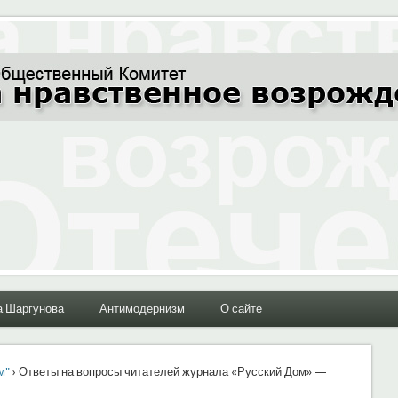
ние Отечества"
а Шаргунова
Антимодернизм
О сайте
м"
› Ответы на вопросы читателей журнала «Русский Дом» —