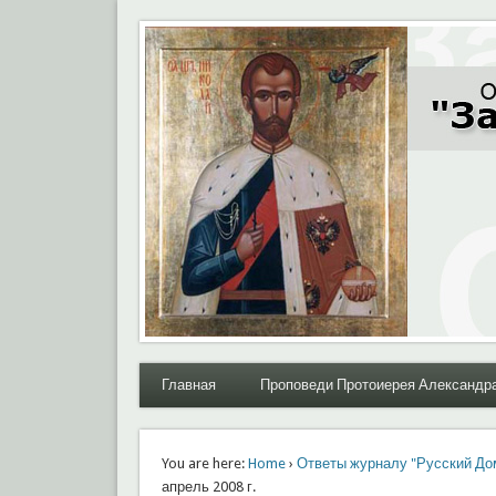
Moral.Ru
Общественный Комитет "За нравственное возрожде
Главная
Проповеди Протоиерея Александр
You are here:
Home
›
Ответы журналу "Русский До
апрель 2008 г.