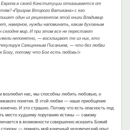
я Европа в своей Конституции отказывается от
стям? «Призрак Второго Ватикана» с его
 пишет один из рецензентов этой книги Владимир
Нет, наверное, нужды напоминать, каким духовным
 сегодня мир. И при этом все не перестают
еужели непонятно, — восклицают те из них, кто
спекулируя Священным Писанием, — что без любви
к Богу, потому что Бог есть любовь!»
вым возлюбил нас, мы способны любить любовью, о
 никакого понятия. В этой любви — наше приобщение
конечно. И это страшно. Потому что есть опасность под
ать место худшему поруганию истины — самому
лючается в возможности совершенно исказить Божий
ю сторону — принять мой конечный человеческий опыт