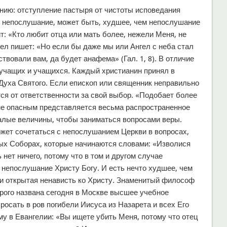
ию: отступление пастыря от чистоты исповедания
е непослушание, может быть, худшее, чем непослушание
т: «Кто любит отца или мать более, нежели Меня, не
вел пишет: «Но если бы даже мы или Ангел с неба стал
ствовали вам, да будет анафема» (Гал. 1, 8). В отличие
 учащих и учащихся. Каждый христианин принял в
Духа Святого. Если епископ или священник неправильно
тся от ответственности за свой выбор. «Подобает более
не опасным представляется весьма распространенное
алые величины, чтобы заниматься вопросами веры.
жет сочетаться с непослушанием Церкви в вопросах,
ых Соборах, которые начинаются словами: «Изволися
 нет ничего, потому что в том и другом случае
непослушание Христу Богу. И есть нечто худшее, чем
 и открытая ненависть ко Христу. Знаменитый философ
орого названа сегодня в Москве высшее учебное
росать в ров погибели Иисуса из Назарета и всех Его
у в Евангелии: «Вы ищете убить Меня, потому что отец