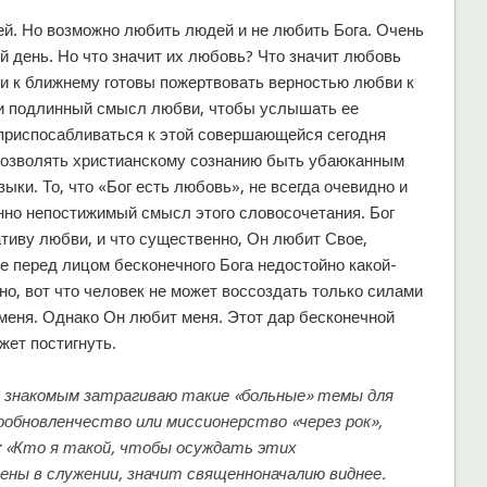
й. Но возможно любить людей и не любить Бога. Очень
 день. Но что значит их любовь? Что значит любовь
и к ближнему готовы пожертвовать верностью любви к
 и подлинный смысл любви, чтобы услышать ее
 приспосабливаться к этой совершающейся сегодня
 позволять христианскому сознанию быть убаюканным
ки. То, что «Бог есть любовь», не всегда очевидно и
анно непостижимый смысл этого словосочетания. Бог
тиву любви, и что существенно, Он любит Свое,
е перед лицом бесконечного Бога недостойно какой-
но, вот что человек не может воссоздать только силами
 меня. Однако Он любит меня. Этот дар бесконечной
жет постигнуть.
им знакомым затрагиваю такие «больные» темы для
ообновленчество или миссионерство «через рок»,
: «Кто я такой, чтобы осуждать этих
ены в служении, значит священноначалию виднее.