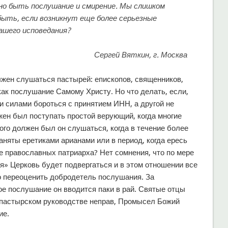
лжно быть послушание и смирение. Мы слишком
 быть, если возникнут еще более серьезные
ашего исповедания?
Сергей Вяткин, г. Москва
жен слушаться пастырей: епископов, священников,
 как послушание Самому Христу. Но что делать, если,
и силами бороться с принятием ИНН, а другой не
жен был поступать простой верующий, когда многие
ого должен был он слушаться, когда в течение более
няты еретиками арианами или в период, когда ересь
 православных патриарха? Нет сомнения, что по мере
я» Церковь будет подвергаться и в этом отношении все
 переоценить добродетель послушания. За
ое послушание он вводится паки в рай. Святые отцы
м пастырском руководстве неправ, Промысел Божий
ие.