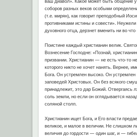
ваш диавол». Какое может быть общение у
соборов разных веков особыми определен
(т.е. мирян), как говорит преподобный Иос
противниками истины и совести». Неужели 
духовного отца, дерзнет вменить ни во что
Поистине каждый христианин велик. Свято
Вознесение Господне: «Познай, христианин
призвании. Христианин — не есть что-то н
которого никто не хочет нанять. Вернее, им
Бога. Он устремлен высоко. Он устремлен 
заповедей Христовых. Он без всякого смущ
принадлежит, это дар Божий. Отвергаясь л
соль земли, но если он оглядывается назад
соляной столп.
Христианин ищет Бога, и Его власти преда
великое, и малое в величии. Не слишком л
величия до гордости — один шаг, и — гибе