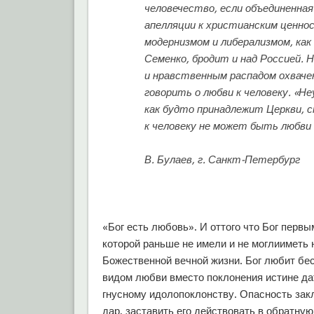
человечество, если объединенна
апелляции к христианским ценно
модернизмом и либерализмом, как
Семенко, бродит и над Россией. 
и нравственным распадом охвачен
говорить о любви к человеку. «Н
как будто принадлежит Церкви, 
к человеку не может быть любви 
В. Булаев, г. Санкт-Петербург
«Бог есть любовь». И оттого что Бог пер
которой раньше не имели и не моглииметь
Божественной вечной жизни. Бог любит бес
видом любви вместо поклонения истине д
гнусному идолопоклонству. Опасность зак
дар, заставить его действовать в обратну