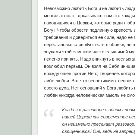
Невозможно любить Бога и не любить люде
многие атеисты доказывают нам это каждый
находящихся в Церкви, которые ради любв
Богу? Чтобы обрести подлинную крепость
требования и довериться ее силе, надо не
перестановке слов «Бог есть любовь», не
звуками этой слишком часто слышимой музы
нелегко принять. Надо вникнуть в неслых
возлюбил первым. Он взял на Себя инициа
враждующее против Него, творение, которо
либо любви. Вот что непостижимо, непонят
своего духа. Нет оснований у Бога любить
любви никогда человеческая мысль не смо
Когда я в разговоре с одним сво
нашей Церкви как современное не
он неизменно пресекает разговор
священников? Они ведь не запрещ