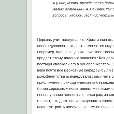
А у нас, мирян, прежде всего до
малые величины». А я думаю: как
вопросы, касающиеся чистоты н
Церковь учит послушанию. Христианин дол
своего духовного отца, это вменяется ему
например, один священник призывает всем
придает этому явлению значения? Как дол
пастыри увлекали его в обновленчество? К
века почти все церковные кафедры были за
монофелитства исповедовали сразу четыре
приближения прихода «человека беззакони
более серьезным испытаниям. Невозможно
непослушание человек лишился рая, за св
говорят, что даже если священник в свое
может устроить послушание ему во спасен