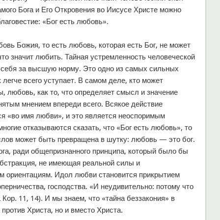
амого Бога и Его Откровения во Иисусе Христе можно
благовестие: «Бог есть любовь».
вь Божия, то есть любовь, которая есть Бог, не может
что значит любить. Тайная устремленность человеческой
себя за высшую норму. Это одно из самых сильных
легче всего уступает. В самом деле, кто может
, любовь, как то, что определяет смысл и значение
нятым мнением впереди всего. Всякое действие
ся «во имя любви», и это является неоспоримым
огие отказываются сказать, что «Бог есть любовь», то
слов может быть превращена в шутку: любовь — это бог.
Бога, ради общепризнанного принципа, который было бы
абстракция, не имеющая реальной силы и
м ориентациям. Идол любви становится прикрытием
перничества, господства. «И неудивительно: потому что
Кор. 11, 14). И мы знаем, что «тайна беззакония» в
 против Христа, но и вместо Христа.