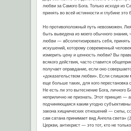
любви за Самого Бога. Только исходя из С
принять во всей истинности и глубине это 
Но противоположный путь невозможен. Любо
быть выведена из моего обычного знания, 
любви — абсолютизировать себя, принять 
искушений, которому современный человек 
измерить цену и ценность любви? Вы правы
всякого действия, часто ставится общепри
получает оправдание, если оно совершает
«доказательством любви». Если слишком мн
еще больше таких, для кого перестановка 
Не есть ли это вытеснение Бога, личного 
неприлично не признать. Этот принцип — 
подчиняющаяся каким угодно субъективны
закона хищнических отношений — силы, со
сам сатана принимает вид Ангела света» (2 
Церкви, антихрист — это тот, кто не только