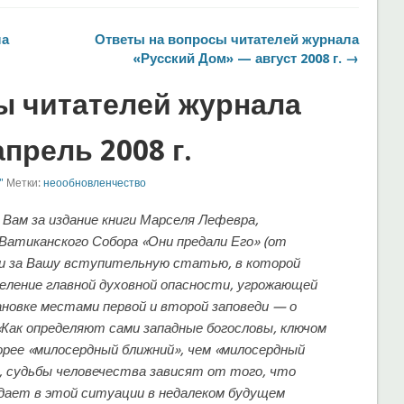
ла
Ответы на вопросы читателей журнала
«Русский Дом» — август 2008 г. →
ы читателей журнала
прель 2008 г.
"
Метки:
неообновленчество
 Вам за издание книги Марселя Лефевра,
атиканского Собора «Они предали Его» (от
 и за Вашу вступительную статью, в которой
еление главной духовной опасности, угрожающей
ановке местами первой и второй заповеди — о
 «Как определяют сами западные богословы, ключом
орее «милосердный ближний», чем «милосердный
, судьбы человечества зависят от того, что
дает в этой ситуации в недалеком будущем