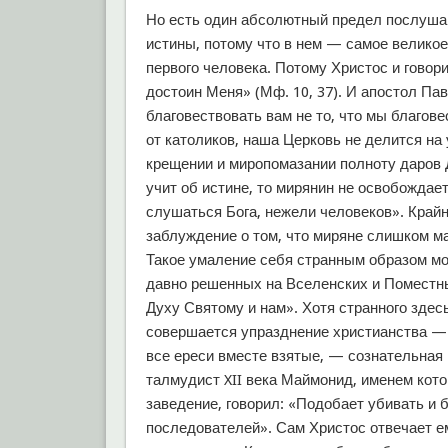
Но есть один абсолютный предел послушан
истины, потому что в нем — самое велико
первого человека. Потому Христос и говори
достоин Меня» (Мф. 10, 37). И апостол Па
благовествовать вам не то, что мы благове
от католиков, наша Церковь не делится на
крещении и миропомазании полноту даров 
учит об истине, то мирянин не освобождае
слушаться Бога, нежели человеков». Край
заблуждение о том, что миряне слишком м
Такое умаление себя странным образом мо
давно решенных на Вселенских и Поместн
Духу Святому и нам». Хотя странного здесь
совершается упразднение христианства — 
все ереси вместе взятые, — сознательная
талмудист XII века Маймонид, именем кот
заведение, говорил: «Подобает убивать и б
последователей». Сам Христос отвечает ем