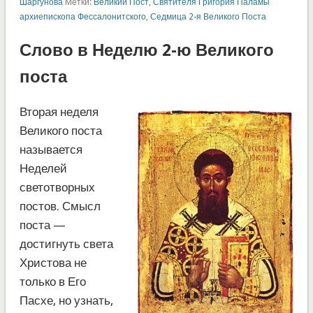
Шаргунова
Метки:
Великий Пост
,
Святителя Григория Паламы
архиепископа Фессалонитского
,
Седмица 2-я Великого Поста
Слово в Неделю 2-ю Великого
поста
Вторая неделя
Великого поста
называется
Неделей
светотворных
постов. Смысл
поста —
достигнуть света
Христова не
только в Его
Пасхе, но узнать,