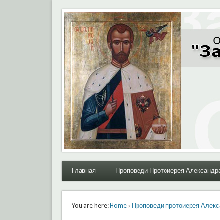
Moral.Ru
Общественный Комитет "За нравственное возрожде
Главная
Проповеди Протоиерея Александр
You are here:
Home
›
Проповеди протоиерея Алекс