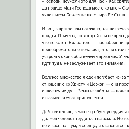
«Господи, неужели это для нас!» Как свята
да прииде Мати Господа моего ко мне!» Са
участником Божественного пира Ее Сына.
И вот, в притче нам показано, как встреч
придти. Причина, по которой они не приходят
что не хотят. Более того — пренебрегши п
пренебрежительно полагают, что не стоит
устроить свой собственный праздник. У нас
идти туда, не заслуживает это внимания».
Великое множество людей погибает из-за 
отношению ко Христу и Церкви — они прос
спасения их душ. Земные заботы — поле или
отказываются от приглашения.
Действительно, земное требует усердия и 
должен человек трудиться на земле. Но гор
но и весь наш ум, и сердце, и становится