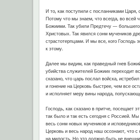
И то, как поступили с посланниками Царя, 
Потому что мы знаем, что всегда, во всей 
Божиими. Так убили Предтечу — большего 
Христовых. Так явился сонм мучеников дре
страстотерпцами. И мы все, кого Господь 
к этому.
Далее мы видим, как праведный гнев Божий
убийства служителей Божиих переходит все
сказано, что царь послал войска, истребил
и гонение на Церковь быстрее, чем все ос
и исполняет меру вины народа, попускающ
Господь, как сказано в притче, посещает 
так было и так есть сегодня с Россией. М
весь сонм новых мучеников и исповедников
Церковь и весь народ наш осознают, что с
на милость. Но это должно быть не внешн