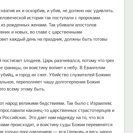
схватив их и оскорбив, и убив, не должно нас удивлять.
человеческой истории так поступали с пророками
из рожденных женами. Так убивали апостолов
вних и новых, во главе с царственными
зовет каждый день на праздник, должны быть готовы
 постигает злодеев. Царь разгневался, потому что грех
 границы, он воистину вопиет к небу. В Евангелии
 убийц, и город их сжег. Убийство служителей Божиих
тальное, переполняет чашу долготерпения Божия
его всему этому быть.
этот народ великими бедствиями. Так было с Израилем;
ы прославили наконец-то царственных страстотерпцев и
 Российских. Это дает нам надежду на то, что вся
 нами происходит, и воистину суды Божии переменятся
им только прославлением — вся Церковь и весь народ