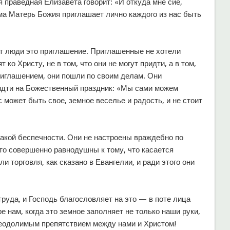
я праведная Елизавета говорит: «И откуда мне сие,
ма Матерь Божия приглашает лично каждого из нас быть
ают люди это приглашение. Приглашенные не хотели
 ко Христу, не в том, что они не могут придти, а в том,
риглашением, они пошли по своим делам. Они
 идти на Божественный праздник: «Мы сами можем
 может быть свое, земное веселье и радость, и не стоит
такой беспечности. Они не настроены враждебно по
то совершенно равнодушны к тому, что касается
 торговля, как сказано в Евангелии, и ради этого они
труда, и Господь благословляет на это — в поте лица
е нам, когда это земное заполняет не только наши руки,
 неодолимым препятствием между нами и Христом!