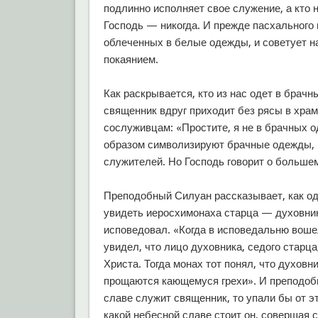
подлинно исполняет свое служение, а кто
Господь — никогда. И прежде пасхального
облеченных в белые одежды, и советует на
покаянием.
Как раскрывается, кто из нас одет в брачн
священник вдруг приходит без рясы в храм
сослуживцам: «Простите, я не в брачных
образом символизируют брачные одежды, 
служителей. Но Господь говорит о больше
Преподобный Силуан рассказывает, как од
увидеть иеросхимонаха старца — духовника
исповедовал. «Когда в исповедальню вошел
увидел, что лицо духовника, седого старца
Христа. Тогда монах тот понял, что духов
прощаются кающемуся грехи». И преподобн
славе служит священник, то упали бы от э
какой небесной славе стоит он, совершая 