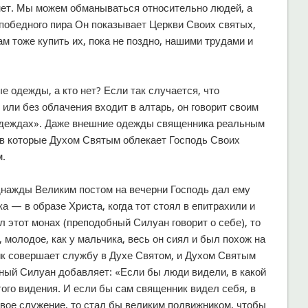
 нет. Мы можем обманываться относительно людей, а
 победного пира Он показывает Церкви Своих святых,
м тоже купить их, пока не поздно, нашими трудами и
ые одежды, а кто нет? Если так случается, что
 или без облачения входит в алтарь, он говорит своим
 одеждах». Даже внешние одежды священника реальным
в которые Духом Святым облекает Господь Своих
м.
нажды Великим постом на вечерни Господь дал ему
 — в образе Христа, когда тот стоял в епитрахили и
 этот монах (преподобный Силуан говорит о себе), то
, молодое, как у мальчика, весь он сиял и был похож на
ник совершает службу в Духе Святом, и Духом Святым
ый Силуан добавляет: «Если бы люди видели, в какой
того видения. И если бы сам священник видел себя, в
свое служение, то стал бы великим подвижником, чтобы