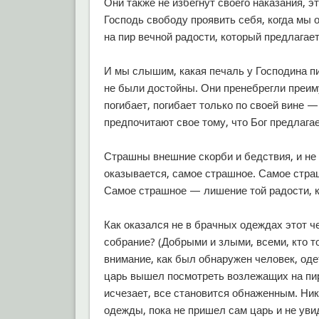
Они также не избегнут своего наказания, эт
Господь свободу проявить себя, когда мы 
на пир вечной радости, который предлагает
И мы слышим, какая печаль у Господина пир
не были достойны. Они пренебрегли преим
погибает, погибает только по своей вине — 
предпочитают свое тому, что Бог предлагае
Страшны внешние скорби и бедствия, и не 
оказывается, самое страшное. Самое страш
Самое страшное — лишение той радости, к
Как оказался не в брачных одеждах этот 
собрание? (Добрыми и злыми, всеми, кто т
внимание, как был обнаружен человек, од
царь вышел посмотреть возлежащих на пир
исчезает, все становится обнаженным. Ник
одежды, пока не пришел сам царь и не увид