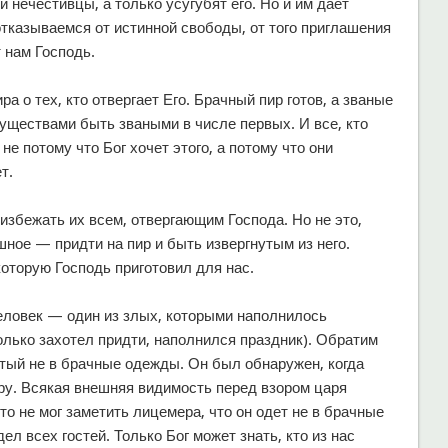
и нечестивцы, а только усугубят его. Но и им дает
отказываемся от истинной свободы, от того приглашения
 нам Господь.
а о тех, кто отвергает Его. Брачный пир готов, а званые
уществами быть зваными в числе первых. И все, кто
не потому что Бог хочет этого, а потому что они
т.
избежать их всем, отвергающим Господа. Но не это,
ное — придти на пир и быть извергнутым из него.
оторую Господь приготовил для нас.
человек — один из злых, которыми наполнилось
олько захотел придти, наполнился праздник). Обратим
етый не в брачные одежды. Он был обнаружен, когда
у. Всякая внешняя видимость перед взором царя
то не мог заметить лицемера, что он одет не в брачные
ел всех гостей. Только Бог может знать, кто из нас