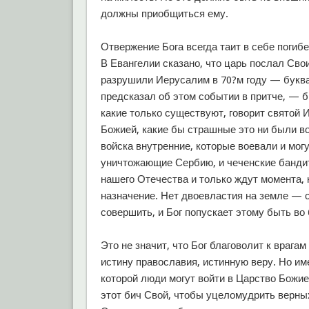
должны приобщиться ему.
Отвержение Бога всегда таит в себе погиб
В Евангелии сказано, что царь послал Сво
разрушили Иерусалим в 70?м году — буквал
предсказал об этом событии в притче, — б
какие только существуют, говорит святой 
Божией, какие бы страшные это ни были во
войска внутренние, которые воевали и могу
уничтожающие Сербию, и чеченские бандиты
нашего Отечества и только ждут момента, 
назначение. Нет двоевластия на земле — с
совершить, и Бог попускает этому быть во
Это не значит, что Бог благоволит к врага
истину православия, истинную веру. Но им
которой люди могут войти в Царство Божие
этот бич Свой, чтобы уцеломудрить верных