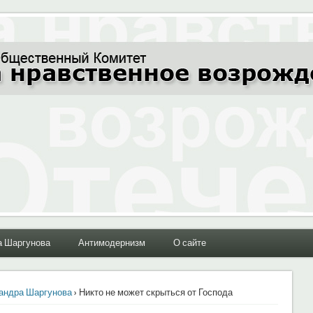
ние Отечества"
а Шаргунова
Антимодернизм
О сайте
андра Шаргунова
› Никто не может скрыться от Господа