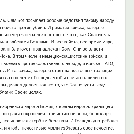
ель. Сам Бог посылает особые бедствия такому народу.
и войска против убийц. И римские войска, которые
ьно через несколько лет после того, как Спаситель
ыли войсками Божиими. И все войска, все армии мира,
Иоанн Златоуст, принадлежат Богу. Они во власти
йска. В том числе и немецко-фашистские войска, и
т воевать против собственного народа, и войска НАТО,
. И те войска, которые стоят на восточных границах
когда пошлет их Господь, чтобы они исполнили свое
ам диавол делает только то, что Бог попустит ему
 благих Своих целях.
м избранного народа Божия, к врагам народа, хранящего
енно ради сохранения этой истинной веры, благодаря
, посылаются скорби и бедствия. И Господь употребляет
, и чтобы нечестивые могли изблевать свое нечестие.