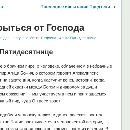
ла
Последнее испытание Предтечи →
рыться от Господа
андра Шаргунова
Метки:
Седмица 14-я по Пятидесятнице
 Пятидесятнице
 о брачном пире, о человеке, облаченном в небрачные
пир Агнца Божия, о котором говорит Апокалипсис
т на закате дня, когда наступит конец истории, когда
едней схватки между Богом и диаволом за души
этом сражении — мы участвуем в нем и приглашаемся
ачный пир, куда Он всех зовет.
подобися человеку царю», и далее рассказывается
арство Божие раскрывается в человеческой истории,
ергнуты, и неоднократно, как мы знаем из истории. В