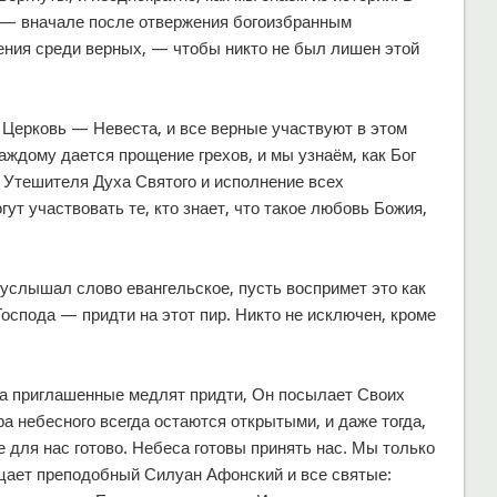
 — вначале после отвержения богоизбранным
ения среди верных, — чтобы никто не был лишен этой
 Церковь — Невеста, и все верные участвуют в этом
 каждому дается прощение грехов, и мы узнаём, как Бог
о Утешителя Духа Святого и исполнение всех
ут участвовать те, кто знает, что такое любовь Божия,
услышал слово евангельское, пусть воспримет это как
оспода — придти на этот пир. Никто не исключен, кроме
гда приглашенные медлят придти, Он посылает Своих
а небесного всегда остаются открытыми, и даже тогда,
е для нас готово. Небеса готовы принять нас. Мы только
ицает преподобный Силуан Афонский и все святые: