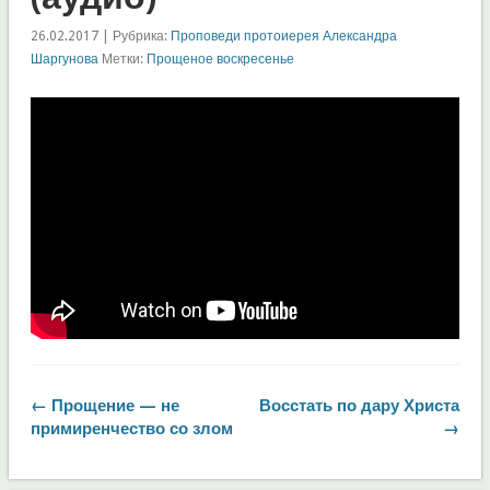
26.02.2017 | Рубрика:
Проповеди протоиерея Александра
Шаргунова
Метки:
Прощеное воскресенье
← Прощение — не
Восстать по дару Христа
примиренчество со злом
→