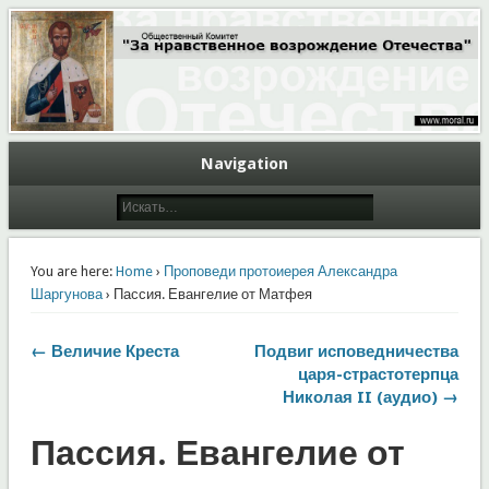
Общественный Комитет "За нравственное возрождение Отечества"
Moral.Ru
Navigation
You are here:
Home
›
Проповеди протоиерея Александра
Шаргунова
› Пассия. Евангелие от Матфея
← Величие Креста
Подвиг исповедничества
царя-страстотерпца
Николая II (аудио) →
Пассия. Евангелие от