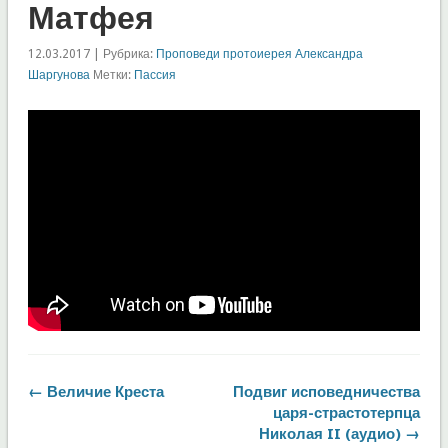
Матфея
12.03.2017 | Рубрика:
Проповеди протоиерея Александра
Шаргунова
Метки:
Пассия
← Величие Креста
Подвиг исповедничества
царя-страстотерпца
Николая II (аудио) →