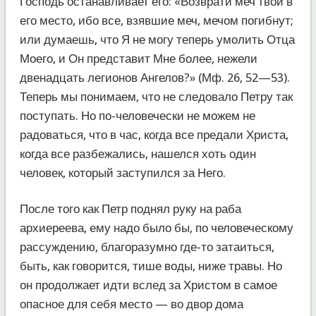
Господь останавливает его: «Возврати меч твой в
его место, ибо все, взявшие меч, мечом погибнут;
или думаешь, что Я не могу теперь умолить Отца
Моего, и Он представит Мне более, нежели
двенадцать легионов Ангелов?» (Мф. 26, 52—53).
Теперь мы понимаем, что не следовало Петру так
поступать. Но по-человечески не можем не
радоваться, что в час, когда все предали Христа,
когда все разбежались, нашелся хоть один
человек, который заступился за Него.
После того как Петр поднял руку на раба
архиереева, ему надо было бы, по человеческому
рассуждению, благоразумно где-то затаиться,
быть, как говорится, тише воды, ниже травы. Но
он продолжает идти вслед за Христом в самое
опасное для себя место — во двор дома